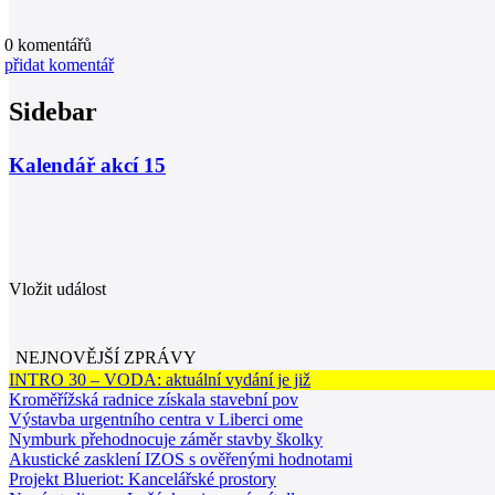
0
komentářů
přidat komentář
Sidebar
Kalendář akcí
15
Vložit událost
NEJNOVĚJŠÍ ZPRÁVY
INTRO 30 – VODA: aktuální vydání je již
Kroměřížská radnice získala stavební pov
Výstavba urgentního centra v Liberci ome
Nymburk přehodnocuje záměr stavby školky
Akustické zasklení IZOS s ověřenými hodnotami
Projekt Blueriot: Kancelářské prostory