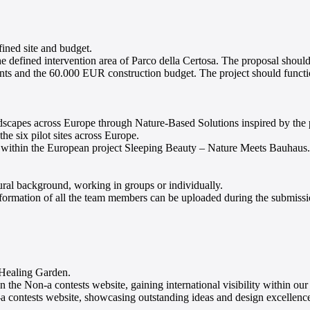
fined site and budget.
he defined intervention area of Parco della Certosa. The proposal should
aints and the 60.000 EUR construction budget. The project should funct
ndscapes across Europe through Nature-Based Solutions inspired by the p
the six pilot sites across Europe.
ped within the European project Sleeping Beauty – Nature Meets Bauhaus.
ural background, working in groups or individually.
mation of all the team members can be uploaded during the submission
e Healing Garden.
on-a contests website, gaining international visibility within our
 contests website, showcasing outstanding ideas and design excellenc