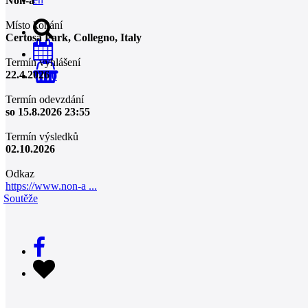
Non-a
Místo konání
Certosa Park, Collegno, Italy
Termín vyhlášení
22.4.2026
0
Termín odevzdání
so 15.8.2026 23:55
Termín výsledků
02.10.2026
Odkaz
https://www.non-a ...
Soutěže