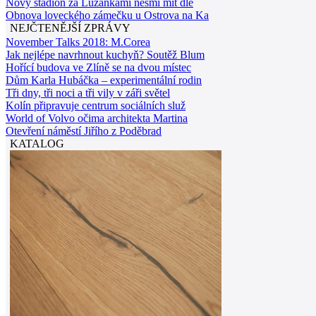
Nový stadion za Lužánkami nesmí mít dle
Obnova loveckého zámečku u Ostrova na Ka
NEJČTENĚJŠÍ ZPRÁVY
November Talks 2018: M.Corea
Jak nejlépe navrhnout kuchyň? Soutěž Blum
Hořící budova ve Zlíně se na dvou místec
Dům Karla Hubáčka – experimentální rodin
Tři dny, tři noci a tři vily v záři světel
Kolín připravuje centrum sociálních služ
World of Volvo očima architekta Martina
Otevření náměstí Jiřího z Poděbrad
KATALOG