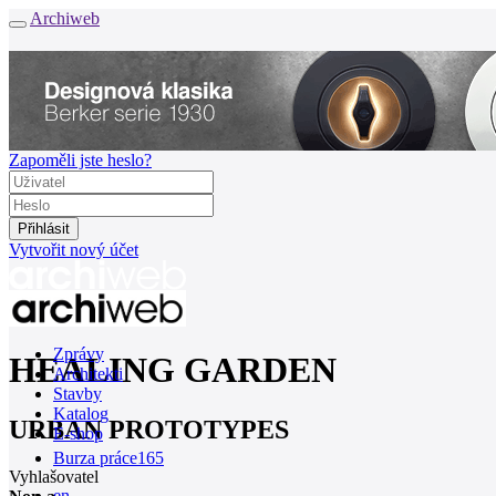
Archiweb
Zapoměli jste heslo?
Vytvořit nový účet
Zprávy
HEALING GARDEN
Architekti
Stavby
Katalog
URBAN PROTOTYPES
E-shop
Burza práce
165
Vyhlašovatel
en