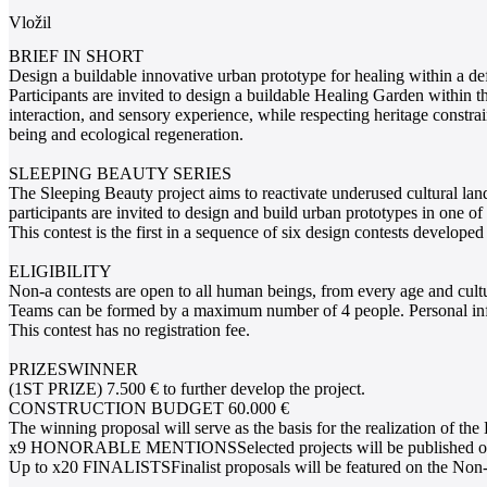
Vložil
BRIEF IN SHORT
Design a buildable innovative urban prototype for healing within a de
Participants are invited to design a buildable Healing Garden within t
interaction, and sensory experience, while respecting heritage constr
being and ecological regeneration.
SLEEPING BEAUTY SERIES
The Sleeping Beauty project aims to reactivate underused cultural la
participants are invited to design and build urban prototypes in one of 
This contest is the first in a sequence of six design contests develo
ELIGIBILITY
Non-a contests are open to all human beings, from every age and cult
Teams can be formed by a maximum number of 4 people. Personal infor
This contest has no registration fee.
PRIZESWINNER
(1ST PRIZE) 7.500 € to further develop the project.
CONSTRUCTION BUDGET 60.000 €
The winning proposal will serve as the basis for the realization of th
x9 HONORABLE MENTIONSSelected projects will be published on the N
Up to x20 FINALISTSFinalist proposals will be featured on the Non-a