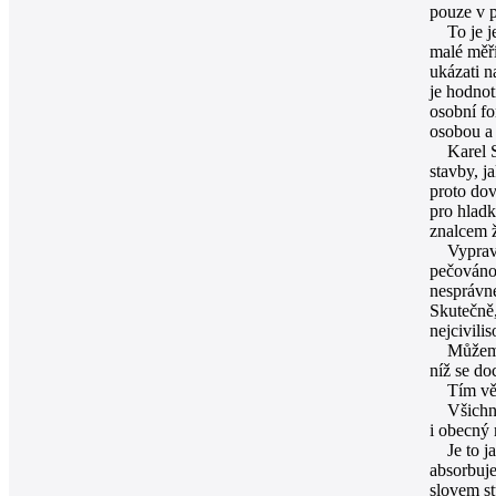
pouze v 
To je jen
malé měří
ukázati n
je hodnot
osobní fo
osobou a 
Karel Sei
stavby, j
proto dov
pro hladk
znalcem ž
Vypravova
pečováno,
nesprávn
Skutečně,
nejcivili
Můžeme te
níž se do
Tím větší
Všichni v
i obecný 
Je to jak
absorbuje
slovem st