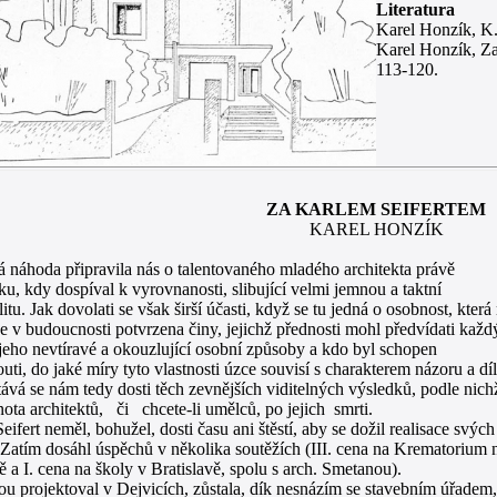
Literatura
Karel Honzík, K.
Karel Honzík, Z
113-120.
ZA KARLEM SEIFERTEM
KAREL HONZÍK
áhoda připravila nás o talentovaného mladého architekta právě
u, kdy dospíval k vyrovnanosti, slibující velmi jemnou a taktní
litu. Jak dovolati se však širší účasti, když se tu jedná o osobnost, která
ve v budoucnosti potvrzena činy, jejichž přednosti mohl předvídati každ
jeho nevtíravé a okouzlující osobní způsoby a kdo byl schopen
uti, do jaké míry tyto vlastnosti úzce souvisí s charakterem názoru a díl
 se nám tedy dosti těch zevnějších viditelných výsledků, podle nich
ota architektů, či chcete-li umělců, po jejich smrti.
fert neměl, bohužel, dosti času ani štěstí, aby se dožil realisace svých
 Zatím dosáhl úspěchů v několika soutěžích (III. cena na Krematorium 
 a I. cena na školy v Bratislavě, spolu s arch. Smetanou).
rou projektoval v Dejvicích, zůstala, dík nesnázím se stavebním úřadem