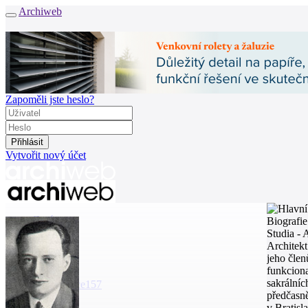
Archiweb
Zapoměli jste heslo?
Vytvořit nový účet
Zprávy
Biografie
Architekti
Studia -
Stavby
Architekt
Katalog
jeho člen
E-shop
funkciona
sakrálníc
Burza práce
157
předčasně
v Bratisl
en