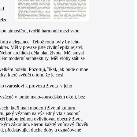
ud
elze
itou atmosféru, tvořiti harmonii mezi svou
fortu a elegance. Téhož rodu byly by jeho
ter. Měl v povaze jisté civilní epikurejství,
. Neboť architekt dělá plán života. Měl smysl
lém moderní architektury. Měl vlohy státi se
elkém hotelu. Pozoruji, říkal, jak bude o mne
y, které svědčí o tom, že je cosi
ého tvarosloví k provozu života v jeho
 vzácné v tomto malo-sousedském okolí, bez
vech, kteří mají moderní životní kulturu.
avu, jaký význam na výsledný vkus osobní
teří budou jednou ovlivňovati obecný život.
emickým zákonům, kterou každý vnímavý člověk
nosti, představující ducha doby a označované