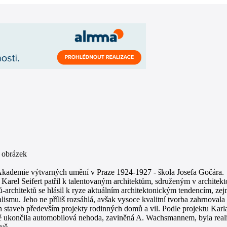
 Akademie výtvarných umění v Praze 1924-1927 - škola Josefa Gočára.
 Karel Seifert patřil k talentovaným architektům, sdruženým v architekt
ů-architektů se hlásil k ryze aktuálním architektonickým tendencím, z
lismu. Jeho ne příliš rozsáhlá, avšak vysoce kvalitní tvorba zahrnovala
h staveb především projekty rodinných domů a vil. Podle projektu Karla
 ukončila automobilová nehoda, zaviněná A. Wachsmannem, byla realiz
avě.