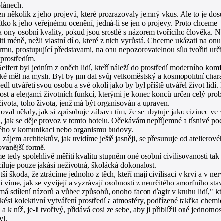
plánech.
 několik z jeho projevů, které prozrazovaly jemný vkus. Ale to je dos
tko k jeho veřejnému ocenění, jedná-li se jen o projevy. Proto chceme
a ony osobní kvality, pokud jsou srostlé s názorem tvořícího člověka. N
iti méně, nežli vlastní dílo, které z nich vyrůstá. Chceme ukázati na onu
rmu, prostupující představami, na onu nepozorovatelnou sílu tvořiti urč
prostředím.
fert byl jedním z oněch lidí, kteří náleží do prostředí moderního kom
aké měl na mysli. Byl by jim dal svůj velkoměstský a kosmopolitní charak
edl utvářeti svou osobu a své okolí jako by byl příště utvářel život lidí
ost a eleganci životních funkcí, kterými je konec konců určen celý prob
ivota, toho života, jenž má být organisován a upraven.
l někdy, jak si způsobuje zábavu tím, že se ubytuje jako cizinec ve v
 jak se děje provoz v tomto hotelu. Očekávám nepříjemné a tísnivé pocit
ého v komunikaci nebo organismu budovy.
 zájem architektův, jak uvidíme ještě jasněji, se přesunuje od atelierov
sovanější formě.
dy spolehlivě měřiti kvalitu stupněm oné osobní civilisovanosti tak
ciluje pouze jakási neživotná, školácká dokonalost.
 škoda, že ztrácíme jednoho z těch, kteří mají civilisaci v krvi a v ner
íme, jak se vyvíjejí a vyzrávají osobnosti z neurčitého amorfního st
má sdílení názorů a vůbec způsobů, onoho facon ďagir v kruhu lidí," k
ési kolektivní vytváření prostředí a atmosféry, podřízené takřka ch
 a k níž, je-li tvořivý, přidává cosi ze sebe, aby ji přiblížil oné jednot
yl.