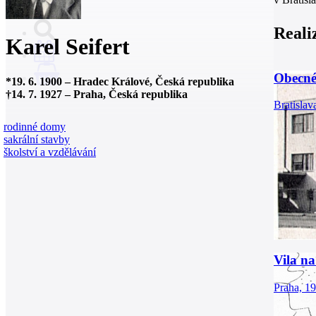
Reali
Karel Seifert
Obecné
0
*
19. 6. 1900
–
Hradec Králové, Česká republika
†
14. 7. 1927
–
Praha, Česká republika
Bratislav
rodinné domy
sakrální stavby
školství a vzdělávání
Vila n
Praha, 1