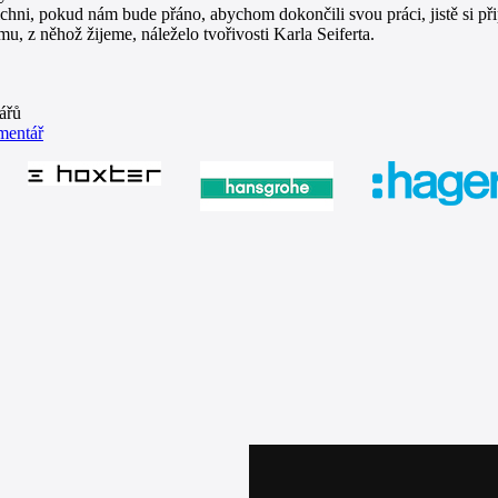
ni, pokud nám bude přáno, abychom dokončili svou práci, jistě si 
u, z něhož žijeme, náleželo tvořivosti Karla Seiferta.
ářů
mentář