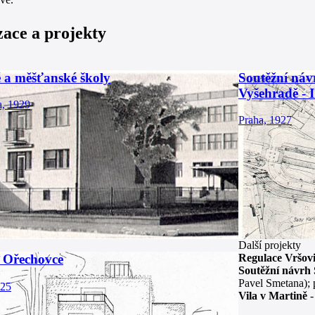
zace a projekty
 a měšťanské školy
Soutěžní náv
Vyšehradě - I
a, 1929
Praha, 1927
Další projekty
Regulace Vršov
a Ořechovce
Soutěžní návrh 
Pavel Smetana); 
925
Vila v Martině
-