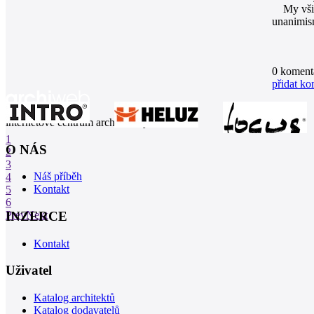
My všich
unanimism
0
koment
přidat ko
internetové centrum architektury
1
O NÁS
2
3
Náš příběh
4
Kontakt
5
6
INZERCE
Prev
Next
Kontakt
Uživatel
Katalog architektů
Katalog dodavatelů