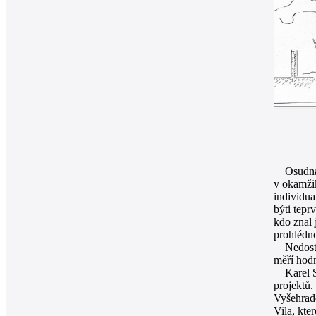
Osudná n
v okamžik
individua
býti tepr
kdo znal 
prohlédno
Nedostává
měří hodn
Karel Sei
projektů.
Vyšehradě
Vila, kte