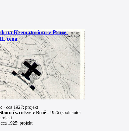
rh na Krematorium v Praze-
II. cena
ic
- cca 1927; projekt
Sboru čs. církve v Brně
- 1926 (spoluautor
projekt
 cca 1925; projekt