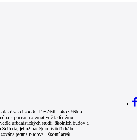
onické sekci spolku Devětsil. Jako většina
ejména k purismu a emotivně laděnému
 vedle urbanistických studií, školních budov a
 Seiferta, jehož nadějnou tvůrčí dráhu
ována jediná budova - školní areál