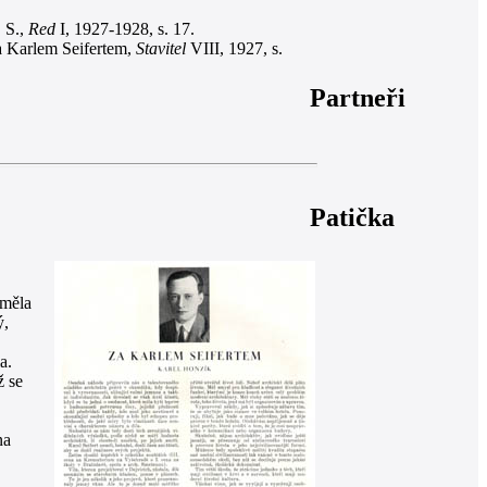
 S.,
Red
I, 1927-1928, s. 17.
a Karlem Seifertem,
Stavitel
VIII, 1927, s.
Partneři
Patička
 měla
ý,
a.
ž se
na
,