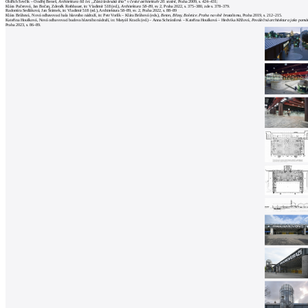
Oldřich Ševčík – Ondřej Beneš,
Architektura 60. let. „Zlatá šedesátá léta” v české architektuře 20. století
, Praha 2009, s. 424–431;
Klára Pučerová, Jan Bočan, Zdeněk Rothbauer, in: Vladimír 518 (ed.),
Architektura 58–89
, sv. 2, Praha 2022, s. 375–380, zde s. 378–379.
Radomíra Sedláková, Jan Šrámek, in: Vladimír 518 (ed.), Architektura 58–89, sv. 2, Praha 2022, s. 88–89
Klára Brůhová, Nová odbavovací hala hlavního nádraží, in: Petr Vorlík – Klára Brůhová (eds.),
Beton, Břasy, Boletice. Praha na vlně brutalismu
, Praha 2019, s. 212–215.
Kateřina Houšková, Nová odbavovací budova hlavního nádraží, in: Matyáš Kracík (ed.) – Anna Schránilová – Kateřina Houšková ؘ– Hedvika Křížová,
Poválečná architektura jako pamá
Praha 2023, s. 86–89.