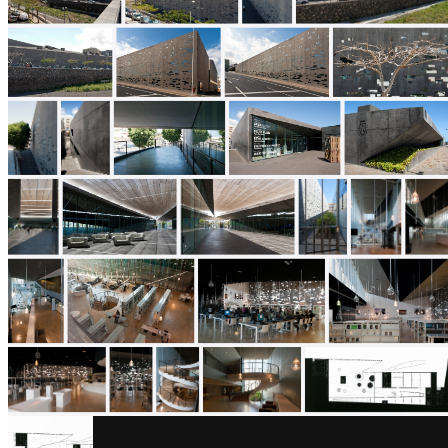
architektů
Katalog
dodavatelů
Vložit
inzerát
do
burzy
práce
Newsletter
Přihlaste se k odběru našeho pravidelného
týdenního newsletteru:
Fill in „nospam“
© Archiweb, s.r.o. 1997-2026
ISSN: 1801-3902