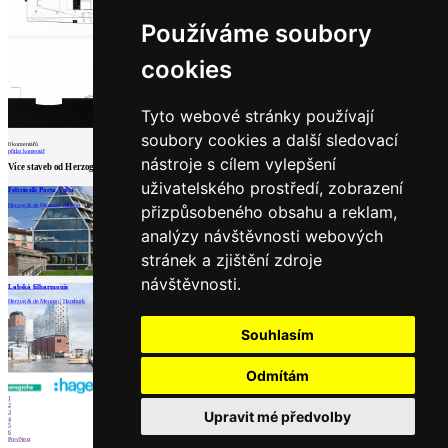
Používáme soubory
cookies
Tyto webové stránky používají
soubory cookies a další sledovací
0
komentářů
přidat komentář
nástroje s cílem vylepšení
Více staveb od
Herzog & de Meuron
uživatelského prostředí, zobrazení
Feltrinelli Porta Volta
Výstavní sklad nábytku v areálu Vitra
Blavatnik Building (býv. Switch House)
Herzog & de Meuron | Miláno
Herzog & de Meuron | Weil am Rhein
Herzog & de Meuron | Londýn
přizpůsobeného obsahu a reklam,
analýzy návštěvnosti webových
stránek a zjištění zdroje
návštěvnosti.
načíst další
Labská filharmonie
Herzog & de Meuron | Hamburk
Partneři
Souhlasím
Odmítám
1
2
Upravit mé předvolby
3
4
5
6
Prev
Next