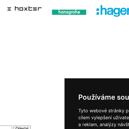
Používáme sou
Tyto webové stránky po
cílem vylepšení uživat
a reklam, analýzy návš