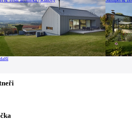
l & Tesař architekti | Klatovy
Stempel & Tesa
další
tneři
ička