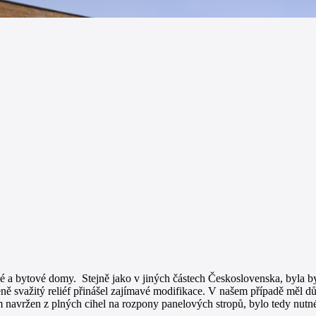
é a bytové domy. Stejně jako v jiných částech Československa, byla b
ně svažitý reliéf přinášel zajímavé modifikace. V našem případě měl d
m navržen z plných cihel na rozpony panelových stropů, bylo tedy nutné