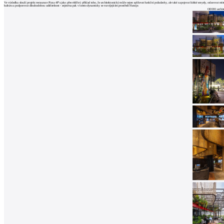
architektů
Ve výsledku slouží projekt restaurace Pizza 4P's jako přesvědčivý příklad toho, že architektonický může nejen splňovat funkční požadavky, ale také zapojovat lidské smysly, oslavovat mís
kulturu a podporovat dlouhodobou udržitelnost - zejména pak v tomto dynamicky se rozvíjejícím prostředí Hanoje.
ODDO archite
Katalog
dodavatelů
Vložit
inzerát
do
burzy
práce
Newsletter
Přihlaste se k odběru našeho pravidelného
týdenního newsletteru:
Fill in „nospam“
© Archiweb, s.r.o. 1997-2026
ISSN: 1801-3902