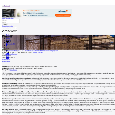
Patička
Archiweb
Zapoměli jste heslo?
Vytvořit nový účet
internetové
centrum
Zprávy
Pizza 4P
architektury
Architekti
Stavby
Katalog
5
E-shop
Burza práce
157
O
en
Autor:
ODDO architects
|
Mai Lan Chi Obtulovičová
,
Marek Obtulovič
,
Duc Trung Nguyen
NÁS
Adresa:
272 Đ. Võ Chí Công, Nghĩa Đô, Tây Hồ,
Hanoj
,
Vietnam
Web:
www.pizza4ps.com
Realizace:
2023
2
Užitná plocha:
400 m
0
rekonstrukce
ocelový skelet
Náš
Spolupráce:
Tran Thi Hang, Nguyen Manh Hung, Nguyen Thi Minh Anh, Robert Stubbs
příběh
Dodavatel:
Nikkoh Construction and Trading JSC, Hanoi, Vietnam
Fotografie:
Trieu Chien
Kontakt
Návrh restaurace Pizza 4P's je příkladem spojení tradičního řemesla, moderního designu a zásad dlouhodobé udržitelnosti v kontextu rychle se rozvíjejícím hanojském prostředí. Hlavním
cílem bylo vytvořit podnětný zážitek, který by uspokojil všechny smysly. Níže uvádíme některé klíčové aspekty, které byly při realizaci zohledněny:
Vyváženost mezi formálností a neformálností:
Návrh využívá kontrast mezi formálním prostředím nákupního centra a neformálním duchem hanojských ulic. Využitím tradičních prvků
i moderních stavebních postupů vytváří restaurace harmonické spojení formálnosti a neformálnosti, která odráží rozmanité městské prostředí.
INZERCE
Prostorová rozmanitost:
Interiér restaurace se vyznačuje rozmanitým prostorovým uspořádáním, včetně různých výšek stropů a světelných podmínek. To vytváří dynamickou a působiv
atmosféru pro návštěvníky a umožňuje jim při sezení vyzkoušet různé prostorové zážitky.
Místní řemeslná výroba: V projektu jsou použity materiály a techniky pocházející z hanojských řemeslných dílen, které představují bohaté kulturní dědictví města. Zakomponováním ratanu
bambusu a recyklovaných materiálů vzdává projekt hold tradičním řemeslným dovednostem a zároveň je přizpůsobuje současnému vkusu.
Kontakt
Místní umělci a jejich tvorba:
Místní umělkyně Kim Vu Thu a umělec Phuong Gio přispívají svými dynamickými a barevnými díly vyrobenými z recyklovaných materiálů, které dotváří
celkovou jedinečnou atmosféru restaurace. Umělecká díla jsou navržena výhradně pro tuto restauraci a jsou vytvořena z recyklovaných plastových sáčků a tradičního papíru Do. Uměleck
díla neplní jen estetickou funkci, ale také pomáhají naplnit dlouhodobou udržitelnost díky recyklaci materiálů.
Udržitelnost a vynalézavost:
Záměrná mozaika různých materiálů dává silný signál o potenciálu recyklace a zodpovědné konzumace. Poukázáním na krásy a užitečnost recyklovaných
materiálů vybízí návštěvníky k tomu, aby přehodnotili své vlastní spotřební návyky a jejich dopad na životní prostředí. Návrh upřednostňuje udržitelnost tím, že znovu využívá materiály z
Uživatel
stavebního odpadu a jiných poboček restaurací Pizza 4P's. Podlahy jsou vytvořeny kombinací různých recyklovaných materiálů ze stavebního odpadu jako je suť nebo rozbité terakotové
dlaždice. Pro návrh osvětlení a umělecká díla jsou použity recyklované plastové sáčky. Dělicí příčky využívají prázdné skleněné lahve z restaurace. Recyklované dřevo a ocel jsou použity
výrobu stropních podhledů a stěn. Tento přístup nejenže snižuje dopad na životní prostředí, ale zároveň dodává prostoru pocit autenticity a vynalézavosti.
Začlenění přírody:
Hranice venkovního prostoru jsou vymezeny vodními plochami a akvaponickým systémem, který vyživuje nejen rostliny, ale také zeleninu pro potřeby restaurace. Te
systém zároveň pomáhá ochlazovat prostor i plní didaktickou funkci pro lepší porozumění přírody. Akvaponický systém zvyšuje pověst restaurace v oblasti dlouhodobé udržitelnosti a
Katalog
zároveň přispívá k chladnějšímu a příjemnějšímu venkovnímu prostředí.