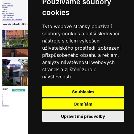
Používáme soubory
1
komentář
přidat komentář
Předmět
cookies
Autor
Datum
díky za osvěžení
Vojtěch Jemelka
15.04.24 09:04
zobrazit všechny komentáře
Více staveb od
ODDO architects
Tyto webové stránky používají
TH+ house
T10A Pavilion
Klinika tradiční mediciny SDP v Hanoji
soubory cookies a další sledovací
ODDO architects | Hanoj
ODDO architects | Hanoj
ODDO architects | Hanoj
nástroje s cílem vylepšení
uživatelského prostředí, zobrazení
přizpůsobeného obsahu a reklam,
načíst další
TH house
analýzy návštěvnosti webových
ODDO architects | Hanoj
Partneři
stránek a zjištění zdroje
návštěvnosti.
Souhlasím
1
2
3
4
5
Odmítám
6
Prev
Next
Upravit mé předvolby