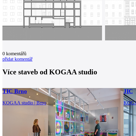
0
komentářů
přidat komentář
Více staveb od
KOGAA studio
TIC Brno
JIC
KOGAA studio | Brno
KOGAA