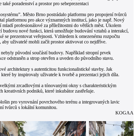
e také poradenství a prostor pro sebeprezentaci
osystému”. Město Brno postrádalo platformu pro propojení tvůrců
al platformou pro akce významných institucí, jako je např. Nový
í mladí profesionálové za příležitostmi do větších měst. Úkolem
ící budovu nové funkci, která umožňuje budování vztahů a interakcí,
také se prezentovat veřejnosti. Vzhledem k omezenému rozpočtu
 aby uživatelé mohli začít prostor aktivovat co nejdříve.
ré nebyly původní součástí budovy. Například stropní prvek
kce odstraněn a strop otevřen a uveden do původního stavu.
vé architektury s autenticitou funkcionalistické stavby. Jak
teré by inspirovaly uživatele k tvorbě a prezentaci jejich díla.
ce velkými zrcadlovými a tónovanými okny s charakteristickým
 kreativních podniků, které inkubátor zastřešuje.
 plošin pro vyrovnání povrchového terénu a integrovaných lavic
ání tvůrců s lokální komunitou.
KOGAA