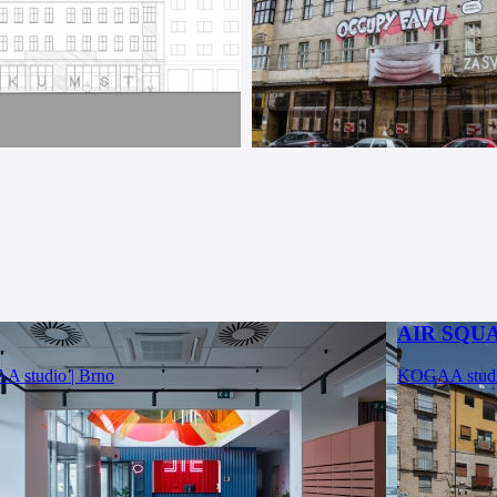
AIR SQU
 studio | Brno
KOGAA stud