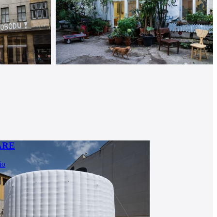
ARE
io