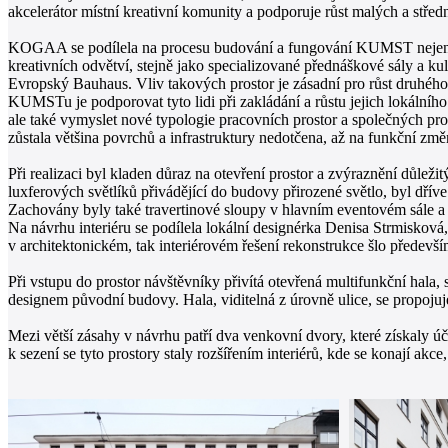
akcelerátor místní kreativní komunity a podporuje růst malých a středn
KOGAA se podílela na procesu budování a fungování KUMST nejen jako
kreativních odvětví, stejně jako specializované přednáškové sály a 
Evropský Bauhaus. Vliv takových prostor je zásadní pro růst druhého n
KUMSTu je podporovat tyto lidi při zakládání a růstu jejich lokálníh
ale také vymyslet nové typologie pracovních prostor a společných pr
zůstala většina povrchů a infrastruktury nedotčena, až na funkční změn
Při realizaci byl kladen důraz na otevření prostor a zvýraznění důlež
luxferových světlíků přivádějící do budovy přirozené světlo, byl dř
Zachovány byly také travertinové sloupy v hlavním eventovém sále a t
Na návrhu interiéru se podílela lokální designérka Denisa Strmisková, j
v architektonickém, tak interiérovém řešení rekonstrukce šlo především 
Při vstupu do prostor návštěvníky přivítá otevřená multifunkční hala
designem původní budovy. Hala, viditelná z úrovně ulice, se propojuj
Mezi větší zásahy v návrhu patří dva venkovní dvory, které získaly ú
k sezení se tyto prostory staly rozšířením interiérů, kde se konají akc