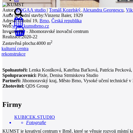
Autor:
KOGAA studio
|
Tomáš Kozelský
,
Alexandra Georgescu
,
Vik
Autor původní stavby:
Vinzenz Baier, 1929
Adresa:
Údolní 19,
Brno
,
Česká republika
Web:
www.kumstbrno.cz
Investor:
JIC - Jihomoravské inovační centrum
0
Realizace:
2020-22
2
Zastavěná plocha:
4000 m
kulturní centra
rekonstrukce
Spoluautoři:
Lenka Kostíková, Kateřina Baťková, Patrícia Pecková,
Spolupracovníci:
Pixle, Denisa Strmiskova Studio
Partneři:
Jihomoravský kraj, Město Brno, Vysoké učení technické v
Zhotovitel:
QDS Group
Firmy
KUBICEK.STUDIO
Fotografie
KUMST je kreativní centrum v Brně, které se věnuje rozvoji místní k