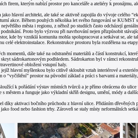
ích firem, kterým nabízí prostor pro kanceláře a ateliéry k pronájmu, al
 hlavní architekt, ale také se aktivně zapojila do vývoje celého “ek
kulturní akce. Během pouhých několika let svého fungování se KUMST st
ejvětšího města i regionu, z něhož po studiích často odcházejí geniáln
o podnikání. Proto bylo výzvou při navrhování nejen přizpůsobit stávaj
ostor, kde by vzniklá komunita mohla spolupracovat a setkávat se, ale 
u celé elektroinstalace. Rekonstrukce prostoru byla rozdělena na etapy,
itých momentů, dále také na odstranění materiálů a částí konstrukcí, kte
íve skryt sádrokartonovým podhledem. Sádrokarton byl v rámci rekonstru
ravertinové obložení vstupní haly.
ejíž hlavní myšlenkou bylo citlivě skloubit vztah interiérové a exteriéro
o “vyčištění” prostor na původní základ a práci s barvami a materiály, k
, sloužící k pořádání výstav místních tvůrců a je přímo obrácena do uli
e s městem a funguje jako výkladní skříň designu, umění, módy a dalších
čel díky aktivaci bočního průchodu z hlavní ulice. Přidáním dřevěných
e, jako food nebo fashion trhy. Zároveň se staly místy neformálních setk