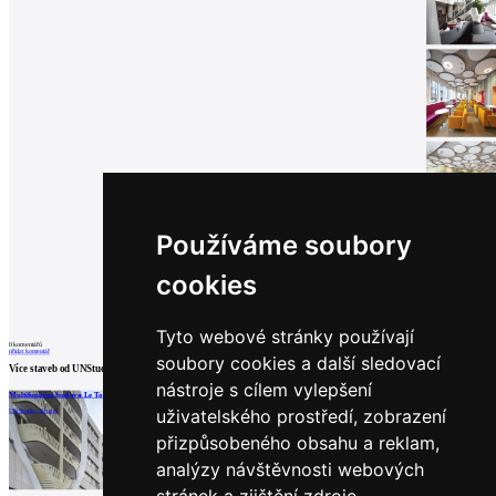
Používáme soubory
cookies
Tyto webové stránky používají
0
komentářů
přidat komentář
soubory cookies a další sledovací
Více staveb od
UNStudio
nástroje s cílem vylepšení
Multifunkční budova Le Toison d’Or
Singapurská vysoká škola technologie a designu
Obytný soubor Fairyland Guorui
uživatelského prostředí, zobrazení
UNStudio | Brusel
UNStudio
UNStudio | Peking
přizpůsobeného obsahu a reklam,
analýzy návštěvnosti webových
načíst další