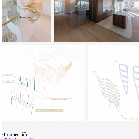
0
komentářů