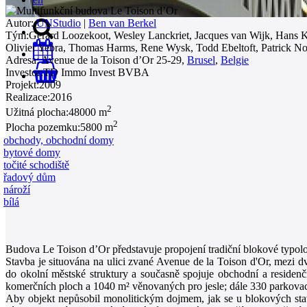
Autor:
UNStudio
|
Ben van Berkel
Tým:
Gerard Loozekoot, Wesley Lanckriet, Jacques van Wijk, Hans K
Olivier Yebra, Thomas Harms, Rene Wysk, Todd Ebeltoft, Patrick No
Adresa:
Avenue de la Toison d’Or 25-29,
Brusel
,
Belgie
Investor:
TD Immo Invest BVBA
0
Projekt:
2009
Realizace:
2016
2
Užitná plocha:
48000 m
2
Plocha pozemku:
5800 m
obchody, obchodní domy
bytové domy
točité schodiště
řadový dům
nároží
bílá
Budova Le Toison d’Or představuje propojení tradiční blokové typol
Stavba je situována na ulici zvané Avenue de la Toison d'Or, mezi 
do okolní městské struktury a současně spojuje obchodní a reside
komerčních ploch a 1040 m² věnovaných pro jesle; dále 330 parkovací
Aby objekt nepůsobil monolitickým dojmem, jak se u blokových sta