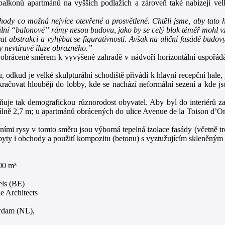
 balkonů apartmánů na vyšších podlažích a zároveň také nabízejí ve
chody co možná nejvíce otevřené a prosvětlené. Chtěli jsme, aby tato 
tikální “balonové” rámy nesou budovu, jako by se celý blok téměř mohl v
 abstrakci a vyhýbat se figurativnosti. Avšak na uliční fasádě budovy
y nevtíravé iluze obrazného.”
lí obrácené směrem k vyvýšené zahradě v nádvoří horizontální uspořád
, odkud je velké skulpturální schodiště přivádí k hlavní recepční hale,
ačovat hlouběji do lobby, kde se nachází neformální sezení a kde js
je tak demografickou různorodost obyvatel. Aby byl do interiérů zaj
álně 2,7 m; u apartmánů obrácených do ulice Avenue de la Toison d’Or
ími rysy v tomto směru jsou výborná tepelná izolace fasády (včetně tro
o byty i obchody a použití kompozitu (betonu) s vyztužujícím skleněn
00 m³
els (BE)
e Architects
erdam (NL),