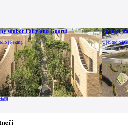
ný soubor Fairyland Guorui
Pavilon, z
dio | Peking
UNStudio | G
další
tneři