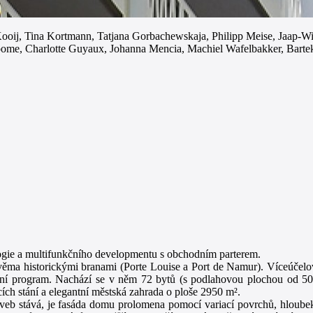
ooij, Tina Kortmann, Tatjana Gorbachewskaja, Philipp Meise, Jaap-W
ome, Charlotte Guyaux, Johanna Mencia, Machiel Wafelbakker, Bartek
ogie a multifunkčního developmentu s obchodním parterem.
dvěma historickými branami (Porte Louise a Port de Namur). Víceúčel
nční program. Nachází se v něm 72 bytů (s podlahovou plochou od 5
ch stání a elegantní městská zahrada o ploše 2950 m².
veb stává, je fasáda domu prolomena pomocí variací povrchů, hloubek