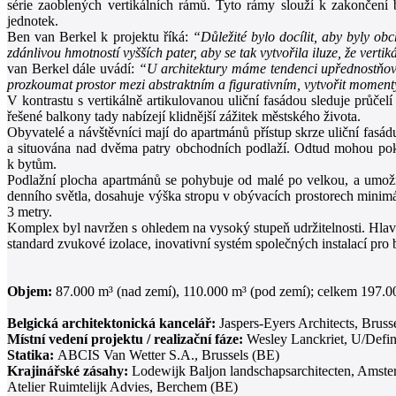
série zaoblených vertikálních rámů. Tyto rámy slouží k zakončení
jednotek.
Ben van Berkel k projektu říká:
“Důležité bylo docílit, aby byly ob
zdánlivou hmotností vyšších pater, aby se tak vytvořila iluze, že ver
van Berkel dále uvádí:
“U architektury máme tendenci upřednostňovat
prozkoumat prostor mezi abstraktním a figurativním, vytvořit moment
V kontrastu s vertikálně artikulovanou uliční fasádou sleduje průče
řešené balkony tady nabízejí klidnější zážitek městského života.
Obyvatelé a návštěvníci mají do apartmánů přístup skrze uliční fasádu
a situována nad dvěma patry obchodních podlaží. Odtud mohou pokr
k bytům.
Podlažní plocha apartmánů se pohybuje od malé po velkou, a umožňu
denního světla, dosahuje výška stropu v obývacích prostorech minim
3 metry.
Komplex byl navržen s ohledem na vysoký stupeň udržitelnosti. Hlavn
standard zvukové izolace, inovativní systém společných instalací pr
Objem:
87.000 m³ (nad zemí), 110.000 m³ (pod zemí); celkem 197.0
Belgická architektonická kancelář:
Jaspers-Eyers Architects, Bruss
Místní vedení projektu / realizační fáze:
Wesley Lanckriet, U/Defin
Statika:
ABCIS Van Wetter S.A., Brussels (BE)
Krajinářské zásahy:
Lodewijk Baljon landschapsarchitecten, Amst
Atelier Ruimtelijk Advies, Berchem (BE)