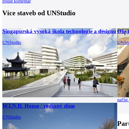
přidat komentář
Více staveb od
UNStudio
Singapurská vysoká škola technologie a designu
Obyt
UNStudio
UNStu
načíst 
W.I.N.D. House / rodinný dům
UNStudio
Par