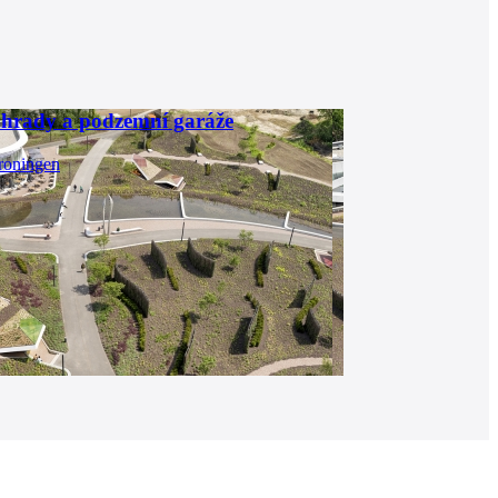
ahrady a podzemní garáže
roningen