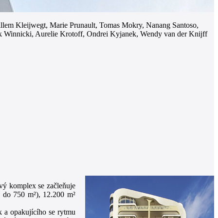
illem Kleijwegt, Marie Prunault, Tomas Mokry, Nanang Santoso,
 Winnicki, Aurelie Krotoff, Ondrei Kyjanek, Wendy van der Knijff
ový komplex se začleňuje
0 do 750 m²), 12.200 m²
 a opakujícího se rytmu