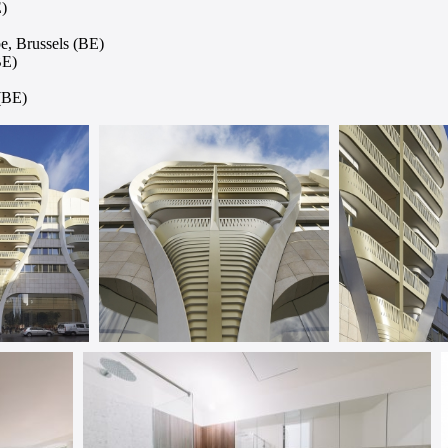
)
e, Brussels (BE)
BE)
(BE)