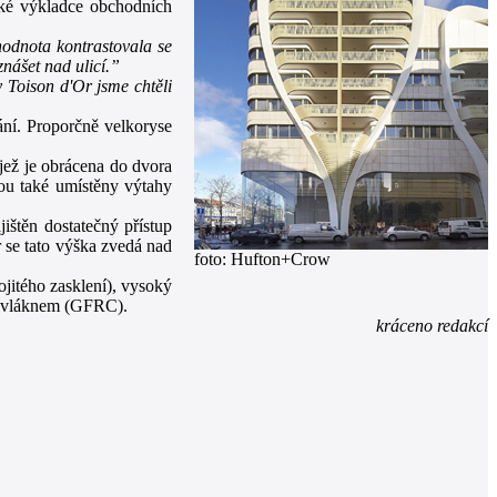
lké výkladce obchodních
hodnota kontrastovala se
znášet nad ulicí.”
 Toison d'Or jsme chtěli
ání. Proporčně velkoryse
 jež je obrácena do dvora
ou také umístěny výtahy
ištěn dostatečný přístup
 se tato výška zvedá nad
foto: Hufton+Crow
jitého zasklení), vysoký
ým vláknem (GFRC).
kráceno redakcí