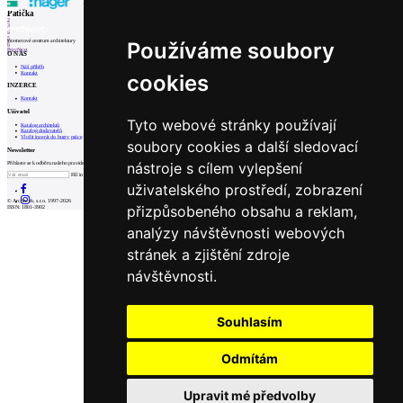
Patička
1
2
3
4
5
internetové centrum architektury
Používáme soubory
6
Prev
Next
O NÁS
Náš příběh
Kontakt
cookies
INZERCE
Kontakt
Uživatel
Tyto webové stránky používají
Katalog architektů
Katalog dodavatelů
Vložit inzerát do burzy práce
soubory cookies a další sledovací
Newsletter
nástroje s cílem vylepšení
Přihlaste se k odběru našeho pravidelného týdenního newsletteru:
Fill in „nospam“
uživatelského prostředí, zobrazení
© Archiweb, s.r.o. 1997-2026
přizpůsobeného obsahu a reklam,
ISSN: 1801-3902
analýzy návštěvnosti webových
stránek a zjištění zdroje
návštěvnosti.
Souhlasím
Odmítám
Upravit mé předvolby