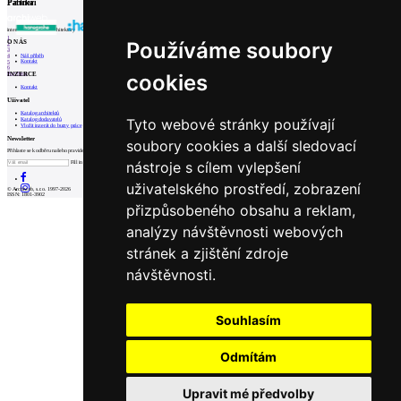
Partneři
Patička
internetové centrum architektury
1
Používáme soubory
O NÁS
2
3
Náš příběh
4
Kontakt
5
6
cookies
INZERCE
Prev
Next
Kontakt
Uživatel
Katalog architektů
Tyto webové stránky používají
Katalog dodavatelů
Vložit inzerát do burzy práce
Newsletter
soubory cookies a další sledovací
Přihlaste se k odběru našeho pravidelného týdenního newsletteru:
nástroje s cílem vylepšení
Fill in „nospam“
uživatelského prostředí, zobrazení
© Archiweb, s.r.o. 1997-2026
ISSN: 1801-3902
přizpůsobeného obsahu a reklam,
analýzy návštěvnosti webových
stránek a zjištění zdroje
návštěvnosti.
Souhlasím
Odmítám
Upravit mé předvolby