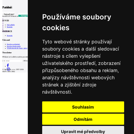
Související články
0
05.12.2022
|
Náměstí Stalingrad - přednáška GRIMM Architekti
Partneři
Patička
Používáme soubory
internetové centrum architektury
1
O NÁS
2
3
cookies
Náš příběh
4
Kontakt
5
6
INZERCE
Prev
Next
Kontakt
Tyto webové stránky používají
Uživatel
Katalog architektů
Katalog dodavatelů
soubory cookies a další sledovací
Vložit inzerát do burzy práce
Newsletter
nástroje s cílem vylepšení
Přihlaste se k odběru našeho pravidelného týdenního newsletteru:
Fill in „nospam“
uživatelského prostředí, zobrazení
přizpůsobeného obsahu a reklam,
© Archiweb, s.r.o. 1997-2026
ISSN: 1801-3902
analýzy návštěvnosti webových
stránek a zjištění zdroje
návštěvnosti.
Souhlasím
Odmítám
Upravit mé předvolby