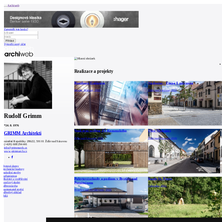
Archiweb
Zapoměli jste heslo?
Vytvořit nový účet
Zprávy
Architekti
Stavby
Realizace a projekty
Katalog
E-shop
Burza práce
165
Rezidence Gočárova
Nádražní – Etapa I. pěší zóna
en
Hradec Králové, 2023
Žďár nad Sázavou, 2022
0
Rudolf Grimm
*
24. 8. 1976
Venkovní učebna ZŠ Komenského
Ulice Nádražní
GRIMM Architekti
Žďár nad Sázavou, 2020
Žďár nad Sázavou, 2020
náměstí Republiky 286/22, 591 01 Žďár nad Sázavou
(+420) 608 294 441
info@grimmarch.cz
www.grimmarch.cz
bytové domy
technické budovy
sakrální stavby
urbanismus
Pobytové schody a podium v Bystřici nad
Kaple St. Pierre
školství a vzdělávání
Pernštejnem
ocelový skelet
dřevostavba
Zahrádka, 2012
samostatně stojící
Bystřice nad Pernštejnem, 2020
dřevěný obklad
bílá