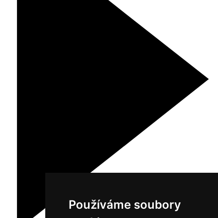
Používáme soubory