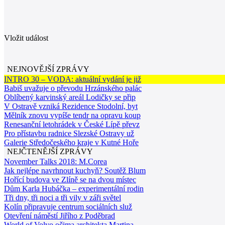
Vložit událost
NEJNOVĚJŠÍ ZPRÁVY
INTRO 30 – VODA: aktuální vydání je již
Babiš uvažuje o převodu Hrzánského palác
Oblíbený karvinský areál Lodičky se přip
V Ostravě vzniká Rezidence Stodolní, byt
Mělník znovu vypíše tendr na opravu koup
Renesanční letohrádek v České Lípě převz
Pro přístavbu radnice Slezské Ostravy už
Galerie Středočeského kraje v Kutné Hoře
NEJČTENĚJŠÍ ZPRÁVY
November Talks 2018: M.Corea
Jak nejlépe navrhnout kuchyň? Soutěž Blum
Hořící budova ve Zlíně se na dvou místec
Dům Karla Hubáčka – experimentální rodin
Tři dny, tři noci a tři vily v záři světel
Kolín připravuje centrum sociálních služ
Otevření náměstí Jiřího z Poděbrad
World of Volvo očima architekta Martina