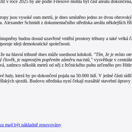
 Již v roce 2025 by ale podle Friesové mohla být část areálu dokončena,
stropy jsou vysoké osm metrů, je dnes umístěno jedno ze dvou obrovský
na. Alexander Schmidt z dokumentačního střediska areálu někdejších říš
přístupněny budou dosud uzavřené vnitřní prostory tribuny a také velká 
dporuje ideji demokratické společnosti.
, že na hlavní tribuně dnes může usednout kdokoli.
"Tím, že je místo ot
ý člověk, je naprostým popřením záměru nacistů,"
vysvětluje v centráln
á, zatímco několik metrů od něj z řečnického pultu určeného pro Hitle
é haly, která by po dokončení pojala na 50.000 lidí. V jedné části síd
íšských sjezdů. Budovu střediska nyní čekají rozsáhlé stavební úpravy
ku mají být nákladně renovovány