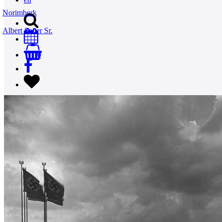
Norimberk
Albert Speer Sr.
0