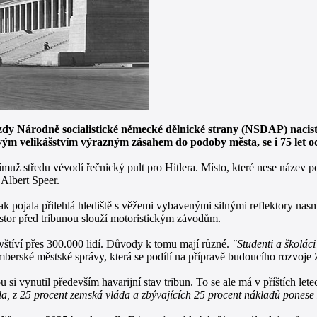
dy Národně socialistické německé dělnické strany (NSDAP) nacist
vým velikášstvím výrazným zásahem do podoby města, se i 75 let od
jímuž středu vévodí řečnický pult pro Hitlera. Místo, které nese náze
 Albert Speer.
pak pojala přilehlá hlediště s věžemi vybavenými silnými reflektory na
prostor před tribunou slouží motoristickým závodům.
vštíví přes 300.000 lidí. Důvody k tomu mají různé.
"Studenti a školáci
berské městské správy, která se podílí na přípravě budoucího rozvoje Ze
si vynutil především havarijní stav tribun. To se ale má v příštích lete
áda, z 25 procent zemská vláda a zbývajících 25 procent nákladů pones