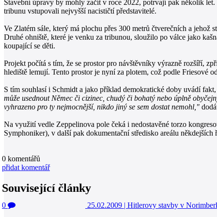
Stavební úpravy by mohly začít v roce 2022, potrvají pak několik let.
tribunu vstupovali nejvyšší nacističtí představitelé.
Ve Zlatém sále, který má plochu přes 300 metrů čtverečních a jehož 
Druhé ohniště, které je venku za tribunou, sloužilo po válce jako kaš
koupající se děti.
Projekt počítá s tím, že se prostor pro návštěvníky výrazně rozšíří, z
hlediště lemují. Tento prostor je nyní za plotem, což podle Friesové o
S tím souhlasí i Schmidt a jako příklad demokratické doby uvádí fakt
může usednout Němec či cizinec, chudý či bohatý nebo úplně obyčejn
vyhrazeno pro ty nejmocnější, nikdo jiný se sem dostat nemohl,"
dodáv
Na využití vedle Zeppelinova pole čeká i nedostavěné torzo kongresov
Symphoniker), v další pak dokumentační středisko areálu někdejších ř
0
komentářů
přidat komentář
Související články
0
25.02.2009
|
Hitlerovy stavby v Norimber