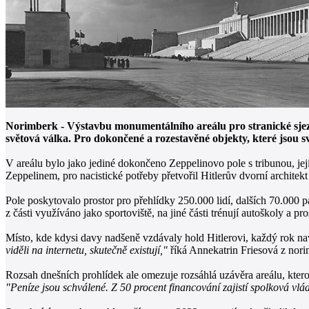
Norimberk - Výstavbu monumentálního areálu pro stranické sjez
světová válka. Pro dokončené a rozestavěné objekty, které jsou s
V areálu bylo jako jediné dokončeno Zeppelinovo pole s tribunou, je
Zeppelinem, pro nacistické potřeby přetvořil Hitlerův dvorní architekt
Pole poskytovalo prostor pro přehlídky 250.000 lidí, dalších 70.000 
z části využíváno jako sportoviště, na jiné části trénují autoškoly a 
Místo, kde kdysi davy nadšeně vzdávaly hold Hitlerovi, každý rok na
viděli na internetu, skutečně existují,"
říká Annekatrin Friesová z norim
Rozsah dnešních prohlídek ale omezuje rozsáhlá uzávěra areálu, kterou 
"Peníze jsou schválené. Z 50 procent financování zajistí spolková vl