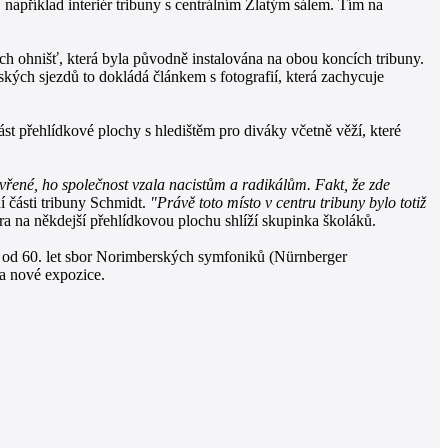
 například interiér tribuny s centrálním Zlatým sálem. Tím na
ch ohnišť, která byla původně instalována na obou koncích tribuny.
ských sjezdů to dokládá článkem s fotografií, která zachycuje
část přehlídkové plochy s hledištěm pro diváky včetně věží, které
evřené, ho společnost vzala nacistům a radikálům. Fakt, že zde
í části tribuny Schmidt.
"Právě toto místo v centru tribuny bylo totiž
ra na někdejší přehlídkovou plochu shlíží skupinka školáků.
lí od 60. let sbor Norimberských symfoniků (Nürnberger
 a nové expozice.