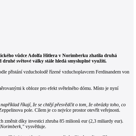
ického vůdce Adolfa Hitlera v Norimberku zhatila druhá
 druhé světové války stále hledá smysluplné využití.
v podle přistání vzducholodě řízené vzduchoplavcem Ferdinandem von
směrovanými k obloze pro efekt světelného dómu. Místo je nyní
 například říkají, že se chtějí přesvědčit o tom, že obrázky toho, co
ppelinova pole. Cílem je co nejvíce prostor otevřít veřejnosti.
ch změnit díky investici zhruba 85 milionů eur (2,3 miliardy eur).
e Norimberk,"
vysvětluje.