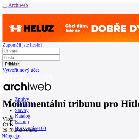
Archiweb
Zapoměli jste heslo?
Vytvořit nový účet
Zprávy
Monumentální tribunu pro Hitl
Architekti
Stavby
Katalog
Vložil
E-shop
ČTK
Burza práce
160
29.10.2020 08:30
Německo
en