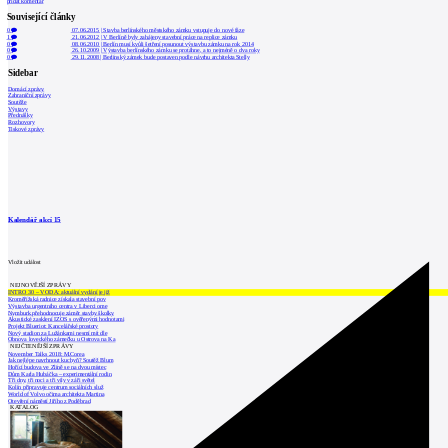
přidat komentář
Související články
0
07.06.2015
|
Stavba berlínského městského zámku vstupuje do nové fáze
1
21.06.2012
|
V Berlíně byly zahájeny stavební práce na replice zámku
0
08.06.2010
|
Berlín musí kvůli šetření posunout výstavbu zámku na rok 2014
0
26.10.2009
|
Výstavba berlínského zámku se protáhne, a to nejméně o dva roky
0
29.11.2008
|
Berlínský zámek bude postaven podle návrhu architekta Stelly
Sidebar
Domácí zprávy
Zahraniční zprávy
Soutěže
Výstavy
Přednášky
Rozhovory
Tiskové zprávy
Kalendář akcí
15
Vložit událost
NEJNOVĚJŠÍ ZPRÁVY
INTRO 30 – VODA: aktuální vydání je již
Kroměřížská radnice získala stavební pov
Výstavba urgentního centra v Liberci ome
Nymburk přehodnocuje záměr stavby školky
Akustické zasklení IZOS s ověřenými hodnotami
Projekt Blueriot: Kancelářské prostory
Nový stadion za Lužánkami nesmí mít dle
Obnova loveckého zámečku u Ostrova na Ka
NEJČTENĚJŠÍ ZPRÁVY
November Talks 2018: M.Corea
Jak nejlépe navrhnout kuchyň? Soutěž Blum
Hořící budova ve Zlíně se na dvou místec
Dům Karla Hubáčka – experimentální rodin
Tři dny, tři noci a tři vily v záři světel
Kolín připravuje centrum sociálních služ
World of Volvo očima architekta Martina
Otevření náměstí Jiřího z Poděbrad
KATALOG