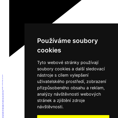
Používáme soubory
cookies
Tyto webové stránky používají
soubory cookies a další sledovací
nástroje s cílem vylepšení
1
2
3
uživatelského prostředí, zobrazení
4
5
6
7
přizpůsobeného obsahu a reklam,
8
9
10
analýzy návštěvnosti webových
11
12
13
14
stránek a zjištění zdroje
15
16
17
návštěvnosti.
18
19
20
21
22
23
24
25