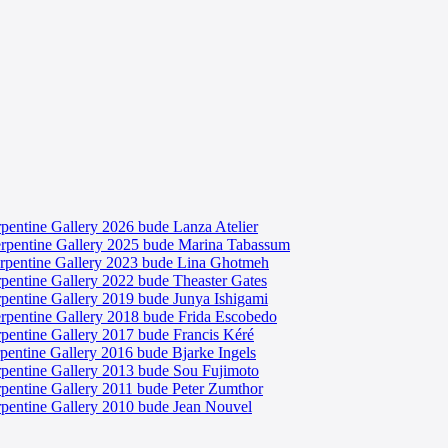
pentine Gallery 2026 bude Lanza Atelier
erpentine Gallery 2025 bude Marina Tabassum
erpentine Gallery 2023 bude Lina Ghotmeh
rpentine Gallery 2022 bude Theaster Gates
rpentine Gallery 2019 bude Junya Ishigami
erpentine Gallery 2018 bude Frida Escobedo
rpentine Gallery 2017 bude Francis Kéré
pentine Gallery 2016 bude Bjarke Ingels
rpentine Gallery 2013 bude Sou Fujimoto
rpentine Gallery 2011 bude Peter Zumthor
rpentine Gallery 2010 bude Jean Nouvel