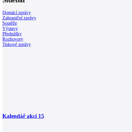
Sidebar
Domácí zprávy
Zahraniční zprávy
Soutěže
Výstavy
Přednášky
Rozhovory
Tiskové zprávy
Kalendář akcí
15