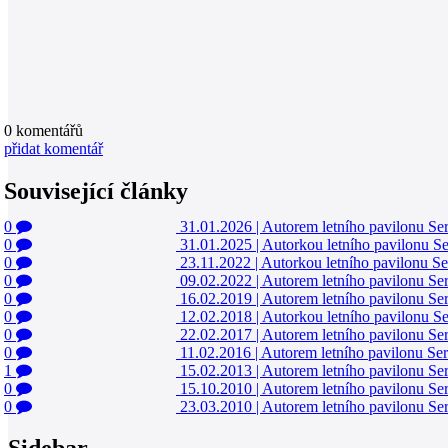
0
komentářů
přidat komentář
Související články
0
31.01.2026
|
Autorem letního pavilonu Ser
0
31.01.2025
|
Autorkou letního pavilonu S
0
23.11.2022
|
Autorkou letního pavilonu S
0
09.02.2022
|
Autorem letního pavilonu Se
0
16.02.2019
|
Autorem letního pavilonu Se
0
12.02.2018
|
Autorkou letního pavilonu S
0
22.02.2017
|
Autorem letního pavilonu Se
0
11.02.2016
|
Autorem letního pavilonu Ser
1
15.02.2013
|
Autorem letního pavilonu Se
0
15.10.2010
|
Autorem letního pavilonu Se
0
23.03.2010
|
Autorem letního pavilonu Se