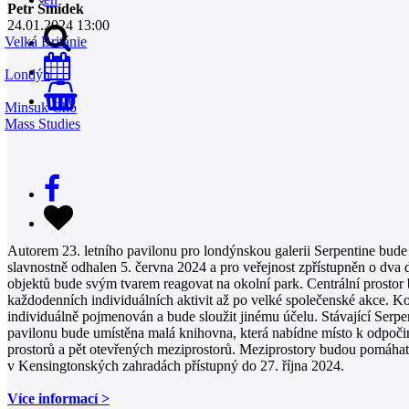
Petr Šmídek
24.01.2024 13:00
Velká Británie
Londýn
0
Minsuk Cho
Mass Studies
Autorem 23. letního pavilonu pro londýnskou galerii Serpentine bude
slavnostně odhalen 5. června 2024 a pro veřejnost zpřístupněn o dva 
objektů bude svým tvarem reagovat na okolní park. Centrální prostor 
každodenních individuálních aktivit až po velké společenské akce. K
individuálně pojmenován a bude sloužit jinému účelu. Stávající Serpen
pavilonu bude umístěna malá knihovna, která nabídne místo k odpočin
prostorů a pět otevřených meziprostorů. Meziprostory budou pomáhat
v Kensingtonských zahradách přístupný do 27. října 2024.
Více informací >