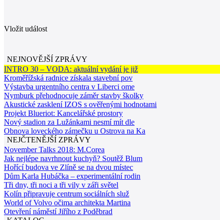
Vložit událost
NEJNOVĚJŠÍ ZPRÁVY
INTRO 30 – VODA: aktuální vydání je již
Kroměřížská radnice získala stavební pov
Výstavba urgentního centra v Liberci ome
Nymburk přehodnocuje záměr stavby školky
Akustické zasklení IZOS s ověřenými hodnotami
Projekt Blueriot: Kancelářské prostory
Nový stadion za Lužánkami nesmí mít dle
Obnova loveckého zámečku u Ostrova na Ka
NEJČTENĚJŠÍ ZPRÁVY
November Talks 2018: M.Corea
Jak nejlépe navrhnout kuchyň? Soutěž Blum
Hořící budova ve Zlíně se na dvou místec
Dům Karla Hubáčka – experimentální rodin
Tři dny, tři noci a tři vily v záři světel
Kolín připravuje centrum sociálních služ
World of Volvo očima architekta Martina
Otevření náměstí Jiřího z Poděbrad