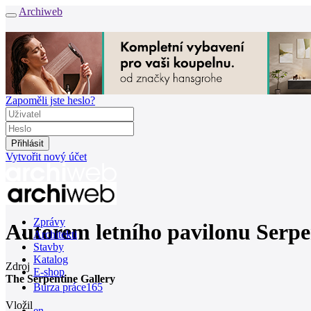
Archiweb
Zapoměli jste heslo?
Vytvořit nový účet
Zprávy
Autorem letního pavilonu Serp
Architekti
Stavby
Katalog
Zdroj
E-shop
The Serpentine Gallery
Burza práce
165
Vložil
en