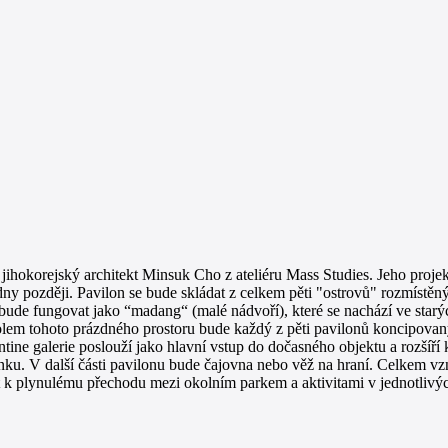
 jihokorejský architekt Minsuk Cho z ateliéru Mass Studies. Jeho proj
dny později. Pavilon se bude skládat z celkem pěti "ostrovů" rozmístě
bude fungovat jako “madang“ (malé nádvoří), které se nachází ve starý
olem tohoto prázdného prostoru bude každý z pěti pavilonů koncipovan
tine galerie poslouží jako hlavní vstup do dočasného objektu a rozšíří 
ku. V další části pavilonu bude čajovna nebo věž na hraní. Celkem vzn
 k plynulému přechodu mezi okolním parkem a aktivitami v jednotlivý