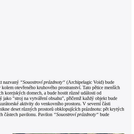
ekt nazvaný
“Souostroví prázdnoty“
(Archipelagic Void) bude
ný kolem otevřeného kruhového prostranství. Tato pětice menších
ch korejských domech, a bude hostit různé události od
ý jako "stroj na vytváření obsahu", přičemž každý objekt bude
kurátorské aktivity do venkovního prostoru. V severní části
ikne deset různých prostorů obklopujících prázdnotu: pět krytých
ch částech pavilonu. Pavilon
“Souostroví prázdnoty“
bude