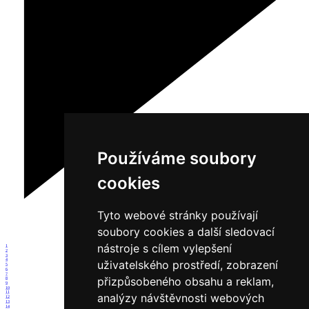
Používáme soubory
cookies
Tyto webové stránky používají
soubory cookies a další sledovací
nástroje s cílem vylepšení
1
2
3
4
uživatelského prostředí, zobrazení
5
6
7
přizpůsobeného obsahu a reklam,
8
9
10
11
analýzy návštěvnosti webových
12
13
14