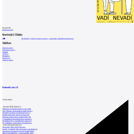
0
komentářů
přidat komentář
Související články
0
09.06.2021
|
Veřejný prostor jsme my - procházka s Markétou Kinterovou
Sidebar
Domácí zprávy
Zahraniční zprávy
Soutěže
Výstavy
Přednášky
Rozhovory
Tiskové zprávy
Kalendář akcí
15
Vložit událost
NEJNOVĚJŠÍ ZPRÁVY
Odborníci prověřují technický stav opláš
Starý Plzenec má komplexní studii obnovy
Stavební povolení pro družstevní byty v
Pražští radní opět vybrali pro dostavbu
Daramis zahájil stavbu rezidenčního proj
V Pardubicích demoliční firma zbourala o
Pardubický kraj o prázdninách upravuje š
Na prohlídku a rozloučení s Invalidovnou
NEJČTENĚJŠÍ ZPRÁVY
November Talks 2018: M.Corea
Soutěž „Umělecké dílo věnované Lucii Bakešové
Jak nejlépe navrhnout kuchyň? Soutěž Blum
Dům Karla Hubáčka – experimentální rodin