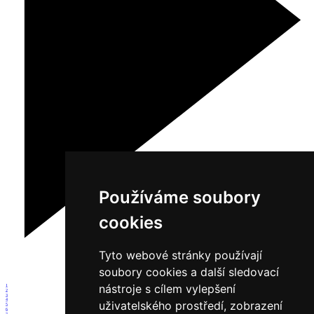
Používáme soubory
cookies
Tyto webové stránky používají
soubory cookies a další sledovací
nástroje s cílem vylepšení
1
2
3
4
uživatelského prostředí, zobrazení
5
6
7