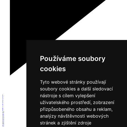
Používáme soubory
cookies
Tyto webové stránky používají
soubory cookies a další sledovací
nástroje s cílem vylepšení
1
2
3
uživatelského prostředí, zobrazení
4
5
6
7
přizpůsobeného obsahu a reklam,
8
9
10
11
analýzy návštěvnosti webových
12
13
14
stránek a zjištění zdroje
15
16
17