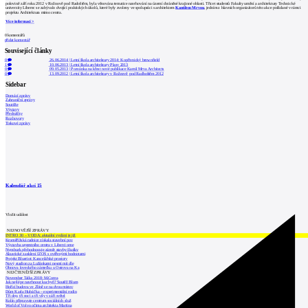
polovině září roku 2012 v Rožnově pod Radoštěm, byla věnována tematice navrhování na území chráněné krajinné oblasti. Třicet studentů Fakulty umění a architektury Technické
univerzity Liberec se zabývalo dvojicí praktických úkolů, které byly zvoleny ve spolupráci s architektem
Kamilem Mrvou
, jedním z hlavních organizátorů této akce pořádané v rámci
projektu Architektura mimo centra.
Více informací >
0
komentářů
přidat komentář
Související články
0
26.06.2014
|
Letní škola architektury 2014: Kopřivnický brownfield
1
10.06.2013
|
Letní škola architektury Plasy 2013
0
09.05.2013
|
Pozvánka na křest nové publikace Kamil Mrva Architects
0
13.09.2012
|
Letní škola architektury v Rožnově pod Radhoštěm 2012
Sidebar
Domácí zprávy
Zahraniční zprávy
Soutěže
Výstavy
Přednášky
Rozhovory
Tiskové zprávy
Kalendář akcí
15
Vložit událost
NEJNOVĚJŠÍ ZPRÁVY
INTRO 30 – VODA: aktuální vydání je již
Kroměřížská radnice získala stavební pov
Výstavba urgentního centra v Liberci ome
Nymburk přehodnocuje záměr stavby školky
Akustické zasklení IZOS s ověřenými hodnotami
Projekt Blueriot: Kancelářské prostory
Nový stadion za Lužánkami nesmí mít dle
Obnova loveckého zámečku u Ostrova na Ka
NEJČTENĚJŠÍ ZPRÁVY
November Talks 2018: M.Corea
Jak nejlépe navrhnout kuchyň? Soutěž Blum
Hořící budova ve Zlíně se na dvou místec
Dům Karla Hubáčka – experimentální rodin
Tři dny, tři noci a tři vily v záři světel
Kolín připravuje centrum sociálních služ
World of Volvo očima architekta Martina