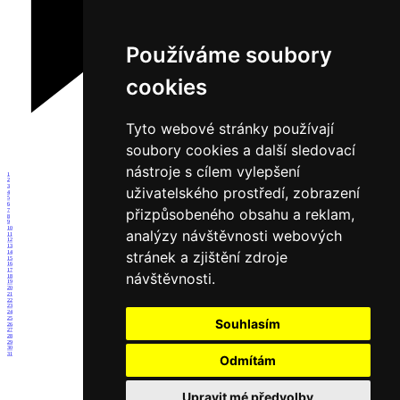
Používáme soubory
cookies
Tyto webové stránky používají
soubory cookies a další sledovací
nástroje s cílem vylepšení
1
2
3
uživatelského prostředí, zobrazení
4
5
6
přizpůsobeného obsahu a reklam,
7
8
9
10
analýzy návštěvnosti webových
11
12
13
stránek a zjištění zdroje
14
15
16
17
návštěvnosti.
18
19
20
21
22
23
24
25
Souhlasím
26
27
28
29
30
31
Odmítám
Upravit mé předvolby