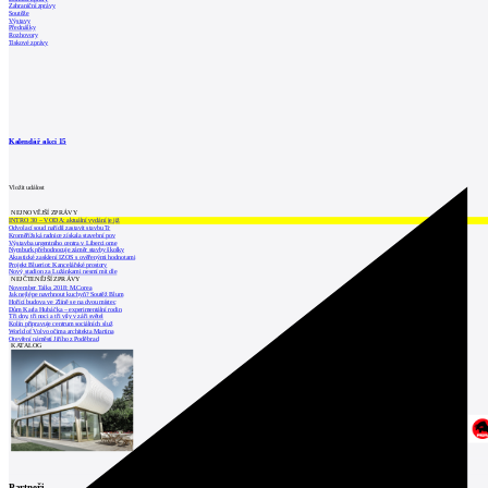
Zahraniční zprávy
Soutěže
Výstavy
Přednášky
Rozhovory
Tiskové zprávy
Kalendář akcí
15
Vložit událost
NEJNOVĚJŠÍ ZPRÁVY
INTRO 30 – VODA: aktuální vydání je již
Odvolací soud nařídil zastavit stavbu Tr
Kroměřížská radnice získala stavební pov
Výstavba urgentního centra v Liberci ome
Nymburk přehodnocuje záměr stavby školky
Akustické zasklení IZOS s ověřenými hodnotami
Projekt Blueriot: Kancelářské prostory
Nový stadion za Lužánkami nesmí mít dle
NEJČTENĚJŠÍ ZPRÁVY
November Talks 2018: M.Corea
Jak nejlépe navrhnout kuchyň? Soutěž Blum
Hořící budova ve Zlíně se na dvou místec
Dům Karla Hubáčka – experimentální rodin
Tři dny, tři noci a tři vily v záři světel
Kolín připravuje centrum sociálních služ
World of Volvo očima architekta Martina
Otevření náměstí Jiřího z Poděbrad
KATALOG