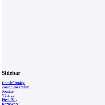
Sidebar
Domácí zprávy
Zahraniční zprávy
Soutěže
Výstavy
Přednášky
Rozhovory