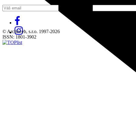
Fill in „nospam“
© Archiweb, s.r.o. 1997-2026
ISSN: 1801-3902