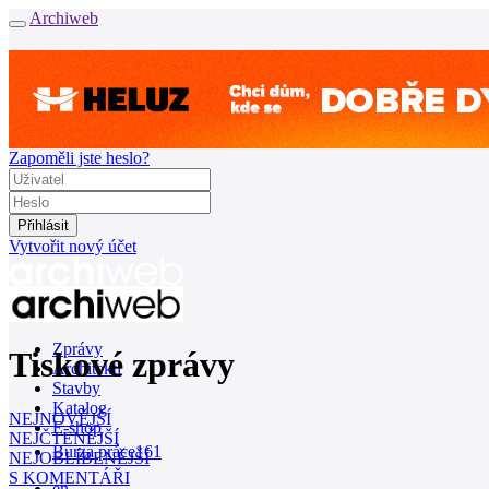
Archiweb
Zapoměli jste heslo?
Vytvořit nový účet
Zprávy
Tiskové zprávy
Architekti
Stavby
Katalog
NEJNOVĚJŠÍ
E-shop
NEJČTENĚJŠÍ
Burza práce
161
NEJOBLÍBENĚJŠÍ
S KOMENTÁŘI
en