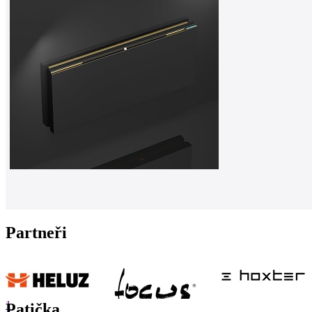
Partneři
1
Patička