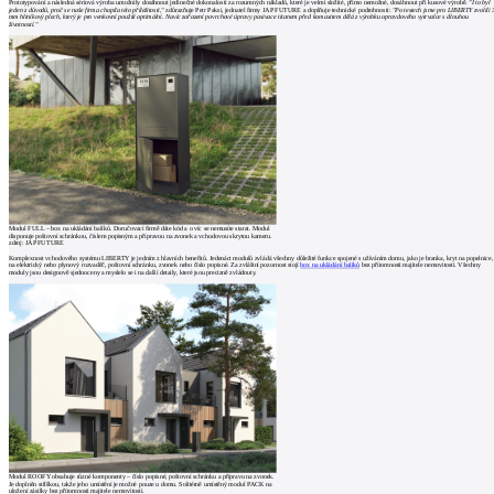
Prototypování a následná sériová výroba umožnily dosáhnout jedinečné dokonalosti za rozumných nákladů, které je velmi složité, přímo nemožné, dosáhnout při kusové výrobě.
"I to byl
jeden z důvodů, proč se naše firma chopila této příležitosti,"
zdůrazňuje Petr Paksi, jednatel firmy JAP FUTURE a doplňuje technické podrobnosti:
"Po testech jsme pro LIBERTY zvolili 
mm hliníkový plech, který je pro venkovní použití optimální. Navíc zařazení povrchové úpravy pasivace titanem před komaxitem dělá z výrobku opravdového vytrvalce s dlouhou
životností."
Modul FULL – box na ukládání balíků. Doručovací firmě dáte kód a o víc se nemusíte starat. Modul
disponuje poštovní schránkou, číslem popisným a přípravou na zvonek a vchodovou skrytou kameru.
zdroj: JAP FUTURE
Komplexnost vchodového systému LIBERTY je jedním z hlavních benefitů. Jedenáct modulů zvládá všechny důležité funkce spojené s užíváním domu, jako je branka, kryt na popelnice,
na elektrický nebo plynový rozvaděč, poštovní schránku, zvonek nebo číslo popisné. Za zvláštní pozornost stojí
box na ukládání balíků
bez přítomnosti majitele nemovitosti. Všechny
moduly jsou designově sjednoceny a myslelo se i na další detaily, které jsou precizně zvládnuty.
Modul ROOFY obsahuje různé komponenty – číslo popisné, poštovní schránku a přípravu na zvonek.
Je doplněn stříškou, takže jeho umístění je možné pouze u domu. Solitérně umístěný modul PACK na
uložení zásilky bez přítomnosti majitele nemovitosti.