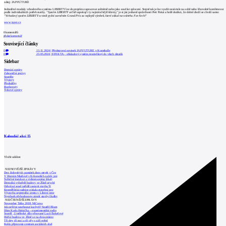
zdroj: JAP FUTURE
Jednotlivé moduly vchodového systému LIBERTY lze do projektu zapracovat solitérně nebo jako součást oplocení. Stejně tak je lze využít nezávisle na sobě nebo libovolně kombinovat
podle individuálních potřeb stavby.
"Systém LIBERTY určitě uspokojí i ty nejnáročnější klienty,"
je si jist jednatel společnosti Petr Paksi a hrdě dodává, že dobré zboží se chválí samo:
"Vchodový systém LIBERTY se totiž pyšní oceněním Grand Prix za nejlepší výrobek, které získal na veletrhu For Arch!"
www.japcz.cz
0
komentářů
přidat komentář
Související články
0
13.11.2024
|
Představení novinek JAP FUTURE v Kunsthalle
0
23.05.2024
|
EFEKTA – obkladový systém promyšlený do všech detailů
Sidebar
Domácí zprávy
Zahraniční zprávy
Soutěže
Výstavy
Přednášky
Rozhovory
Tiskové zprávy
Kalendář akcí
15
Vložit událost
NEJNOVĚJŠÍ ZPRÁVY
Den židovských památek dnes otevře v Čes
V Horním Maršově v Krkonoších začaly prá
Světelné instalace a videomapping lákají
Demolici vyhořelé budovy ve Zlíně urychl
Odvolací soud nařídil zastavit stavbu Tr
Kroměřížská radnice získala stavební pov
Výstavba urgentního centra v Liberci ome
Nymburk přehodnocuje záměr stavby školky
NEJČTENĚJŠÍ ZPRÁVY
November Talks 2018: M.Corea
Jak nejlépe navrhnout kuchyň? Soutěž Blum
Dům Karla Hubáčka – experimentální rodin
Soutěž „Umělecké dílo věnované Lucii Bakešové
Hořící budova ve Zlíně se na dvou místec
Tři dny, tři noci a tři vily v záři světel
Kolín připravuje centrum sociálních služ