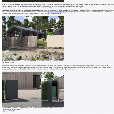
V prostoru kolem domu je zapotřebí umístit různé prvky, které s užíváním domu velice úzce souvisejí. Kromě dlažby a vegetace jde o množství nutných, relativn
velkých prvků, které tam mají své důležité místo. Bohužel tyto prvky jsou často, vědomě nebo nevědomě, opomíjené.
Spolupráce krajinářského architekta Jakuba Fingera z ateliéru Partero a firmy JAP FUTURE vyřešila problém, jak spojit zdánlivě neslučitelné funkce související s užíváním domu, ať už se
jedná o rozvaděč elektřiny, branku nebo uložení popelnic. Vznikl komplexní
Vchodový systém LIBERTY
, který disponuje ucelenou řadou prvků s flexibilní modularitou a precizním
detailem. Takto ucelený systém nikdo jiný v Evropě nenabízí, je to bez nadsázky evropské unikum.
V plotu je zleva modul ENERGY – kryt na elektroměr, GATIE – branka, RINGIE – schránka, zvonek
foto: JAP FUTURE
Vstřícnost k požadavkům architektů i konečných zákazníků je jednoduše v tom, že už není zapotřebí složitě vynalézat další parní stroj a vše komplikovaně na stavbě koordinovat.
K dispozici je systém, kdy forma a funkce jsou ve vzácné symbióze a s velkou mírou pravděpodobnosti lze očekávat výsledný efekt. Navíc jsou všechny moduly ve standardizovaném
provedení a barevnost je natolik variabilní, že lze úspěšně visibilitu celé sestavy zdůraznit nebo potlačit v duchu celé stavby.
Detail modulu CLEANNY, který umožňuje, vedle praktického a estetického uložení nádoby na odpad
i její jednoduchou manipulaci.
zdroj: JAP FUTURE