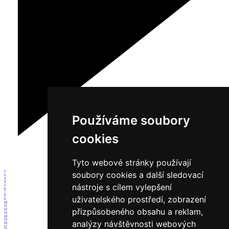
Používáme soubory
cookies
Tyto webové stránky používají
1
soubory cookies a další sledovací
2
3
4
nástroje s cílem vylepšení
5
6
7
8
uživatelského prostředí, zobrazení
9
10
11
přizpůsobeného obsahu a reklam,
12
13
14
15
analýzy návštěvnosti webových
16
17