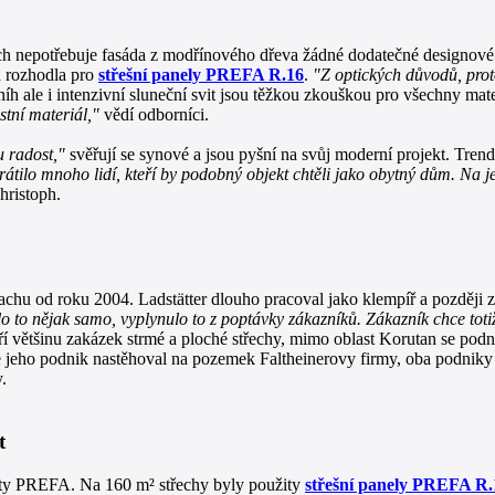
ch nepotřebuje fasáda z modřínového dřeva žádné dodatečné designové p
a rozhodla pro
střešní panely PREFA R.16
.
"Z optických důvodů, prot
íh ale i intenzivní sluneční svit jsou těžkou zkouškou pro všechny m
stní materiál,"
vědí odborníci.
 radost,"
svěřují se synové a jsou pyšní na svůj moderní projekt. Tren
átilo mnoho lidí, kteří by podobný objekt chtěli jako obytný dům. Na
hristoph.
chu od roku 2004. Ladstätter dlouho pracoval jako klempíř a později z
lo to nějak samo, vyplynulo to z poptávky zákazníků. Zákazník chce toti
í většinu zakázek strmé a ploché střechy, mimo oblast Korutan se podnik
e jeho podnik nastěhoval na pozemek Faltheinerovy firmy, oba podniky 
.
t
ukty PREFA. Na 160 m² střechy byly použity
střešní panely PREFA R.