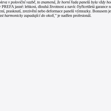
oleva v poloviční vazbě, to znamená, že horní řada panelů byla vždy ho
 PREFA jasné: lehkost, dlouhá životnost a navíc čtyřicetiletá garance 
ení, prasknutí, zrezivění nebo deformace panelů výmrazky. Bonusem je
st harmonicky zapadající do okolí,"
je nadšen profesionál.