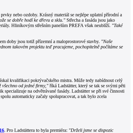
rvky nebo ozdoby. Krásný materiál se nejlépe uplatní přírodní a
ože se dobře hodí ke dřevu a sklu."
Střecha a fasáda jsou jako
ateriály. Hliníkovým střešním panelům PREFA však neublíží.
"Také
dem doby jsou totiž přízemní a maloprostorové stavby.
"Naše
 jednom takovém projektu teď pracujeme, pochopitelně počítáme se
ískal kvalifikaci pokrývačského mistra. Může tedy nabídnout celý
ž všechno od jedné firmy,"
říká Ladstätter, který se tak se svými pěti
 specializuje na odvětrávané fasády. Ladstätter se při své činnosti
spolu automaticky začaly spolupracovat, a tak bylo zcela
16
. Pro Ladstättera to byla premiéra:
"Drželi jsme se dispozic