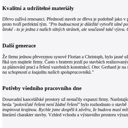
Kvalitní a udržitelné materiály
Dřevo zažívá renesanci. Předností staveb ze dřeva je podobně jako v
proto tvoří perfektní tým.
"Pro budoucnost je důležité vytvořit silné p
široké - to je jedna z našich silných stránek, ale současně také výzva.
Další generace
Že firmu jednou převezmou synové Florian a Christoph, bylo jasné už
říká syn majitele firmy. Často s bratrem jezdí po stavbách realizova
za plánování prací a řešení vazebních konstrukcí. Otec Gerhard je na 
na schopnosti a loajalitu našich spolupracovníků."
Potřeby všedního pracovního dne
Dosavadní kancelářské prostory už nestačily expanzi firmy. Narůstajíc
hesla
"polovičaté řešení není žádné řešení"
bylo rozhodnuto o stavbě 
inspirovat krajinou. Rychle jsme dospěli k závěru, že budova musí mít č
lineární charakter stavby. Vzhled vchodu a výstavního prostoru výraz