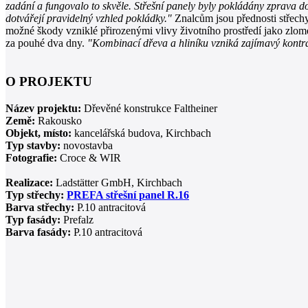
zadání a fungovalo to skvěle. Střešní panely byly pokládány zprava d
dotvářejí pravidelný vzhled pokládky."
Znalcům jsou přednosti střechy
možné škody vzniklé přirozenými vlivy životního prostředí jako zlom
za pouhé dva dny.
"Kombinací dřeva a hliníku vzniká zajímavý kontra
O PROJEKTU
Název projektu:
Dřevěné konstrukce Faltheiner
Země:
Rakousko
Objekt, místo:
kancelářská budova, Kirchbach
Typ stavby:
novostavba
Fotografie:
Croce & WIR
Realizace:
Ladstätter GmbH, Kirchbach
Typ střechy:
PREFA střešní panel R.16
Barva střechy:
P.10 antracitová
Typ fasády:
Prefalz
Barva fasády:
P.10 antracitová