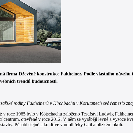
dinná firma Dřevěné konstrukce Faltheiner. Podle vlastního návrhu
tavebních trendů budoucnosti.
 tesařské rodiny Faltheinerů v Kirchbachu v Korutanech své řemeslo znaj
t: v roce 1965 bylo v Kötschachu založeno Tesařství Ludwig Faltheiner
cí centrum, otevřené v roce 2012. V něm se vyrábějí levné a vysoce kv
stavby. Působí stejně jako dříve v údolí řeky Gail a blízkém okolí.