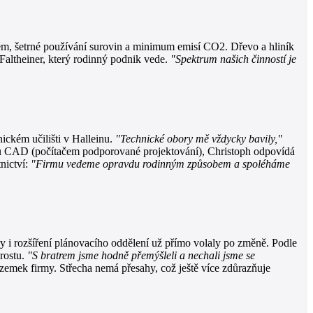
tém, šetrné používání surovin a minimum emisí CO2. Dřevo a hliník
Faltheiner, který rodinný podnik vede.
"Spektrum našich činností je
ickém učilišti v Halleinu.
"Technické obory mě vždycky bavily,"
hniku CAD (počítačem podporované projektování), Christoph odpovídá
nictví:
"Firmu vedeme opravdu rodinným způsobem a spoléháme
ry i rozšíření plánovacího oddělení už přímo volaly po změně. Podle
rostu.
"S bratrem jsme hodně přemýšleli a nechali jsme se
zemek firmy. Střecha nemá přesahy, což ještě více zdůrazňuje