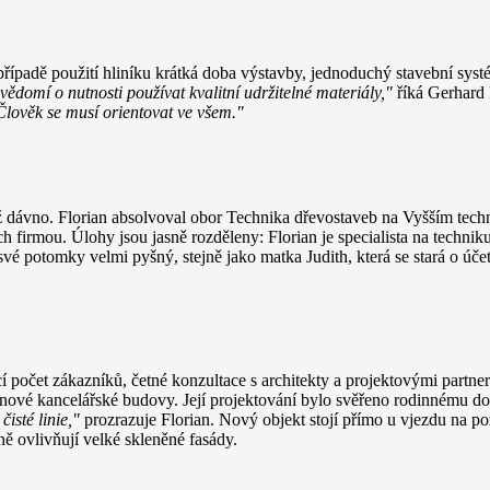
 případě použití hliníku krátká doba výstavby, jednoduchý stavební sys
ovědomí o nutnosti používat kvalitní udržitelné materiály,"
říká Gerhard 
 Člověk se musí orientovat ve všem."
 dávno. Florian absolvoval obor Technika dřevostaveb na Vyšším techn
ných firmou. Úlohy jsou jasně rozděleny: Florian je specialista na tec
své potomky velmi pyšný, stejně jako matka Judith, která se stará o účet
í počet zákazníků, četné konzultace s architekty a projektovými partne
nové kancelářské budovy. Její projektování bylo svěřeno rodinnému do
isté linie,"
prozrazuje Florian. Nový objekt stojí přímo u vjezdu na po
ně ovlivňují velké skleněné fasády.