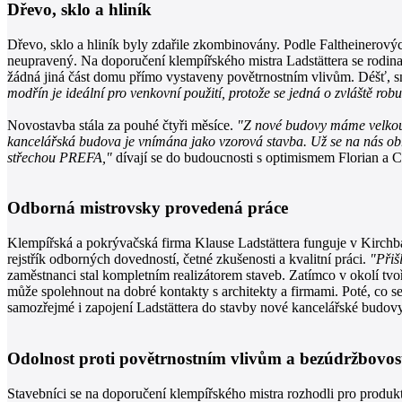
Dřevo, sklo a hliník
Dřevo, sklo a hliník byly zdařile zkombinovány. Podle Faltheinerový
neupravený. Na doporučení klempířského mistra Ladstättera se rodin
žádná jiná část domu přímo vystaveny povětrnostním vlivům. Déšť, sn
modřín je ideální pro venkovní použití, protože se jedná o zvláště robu
Novostavba stála za pouhé čtyři měsíce.
"Z nové budovy máme velkou
kancelářská budova je vnímána jako vzorová stavba. Už se na nás obr
střechou PREFA,"
dívají se do budoucnosti s optimismem Florian a C
Odborná mistrovsky provedená práce
Klempířská a pokrývačská firma Klause Ladstättera funguje v Kirchba
rejstřík odborných dovedností, četné zkušenosti a kvalitní práci.
"Přiš
zaměstnanci stal kompletním realizátorem staveb. Zatímco v okolí tvoř
může spolehnout na dobré kontakty s architekty a firmami. Poté, co s
samozřejmé i zapojení Ladstättera do stavby nové kancelářské budovy
Odolnost proti povětrnostním vlivům a bezúdržbovos
Stavebníci se na doporučení klempířského mistra rozhodli pro prod