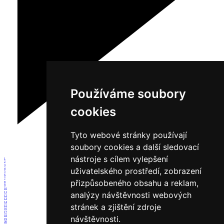
Používáme soubory
cookies
Tyto webové stránky používají
soubory cookies a další sledovací
nástroje s cílem vylepšení
1
2
3
uživatelského prostředí, zobrazení
4
5
6
7
přizpůsobeného obsahu a reklam,
8
9
10
analýzy návštěvnosti webových
11
12
13
14
stránek a zjištění zdroje
15
16
17
18
návštěvnosti.
19
20