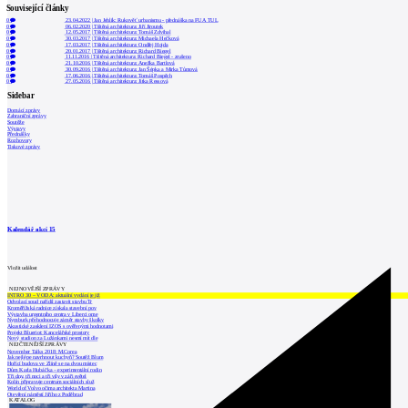
Související články
0
23.04.2022
|
Jan Jehlík: Rukověť urbanismu - přednáška na FUA TUL
0
06.02.2020
|
Tištěná architektura: Jiří Jiroutek
0
12.05.2017
|
Tištěná architektura: Tomáš Zdvihal
0
30.03.2017
|
Tištěná architektura: Michaela Hečková
0
17.03.2017
|
Tištěná architektura: Ondřej Hojda
0
20.01.2017
|
Tištěná architektura: Richard Biegel
0
11.11.2016
|
Tištěná architektura: Richard Biegel - zrušeno
0
21.10.2016
|
Tištěná architektura: Anežka Bartlová
0
30.09.2016
|
Tištěná architektura: Jan Šépka a Mirka Tůmová
0
17.06.2016
|
Tištěná architektura: Tomáš Pospěch
0
27.05.2016
|
Tištěná architektura: Jitka Ressová
Sidebar
Domácí zprávy
Zahraniční zprávy
Soutěže
Výstavy
Přednášky
Rozhovory
Tiskové zprávy
Kalendář akcí
15
Vložit událost
NEJNOVĚJŠÍ ZPRÁVY
INTRO 30 – VODA: aktuální vydání je již
Odvolací soud nařídil zastavit stavbu Tr
Kroměřížská radnice získala stavební pov
Výstavba urgentního centra v Liberci ome
Nymburk přehodnocuje záměr stavby školky
Akustické zasklení IZOS s ověřenými hodnotami
Projekt Blueriot: Kancelářské prostory
Nový stadion za Lužánkami nesmí mít dle
NEJČTENĚJŠÍ ZPRÁVY
November Talks 2018: M.Corea
Jak nejlépe navrhnout kuchyň? Soutěž Blum
Hořící budova ve Zlíně se na dvou místec
Dům Karla Hubáčka – experimentální rodin
Tři dny, tři noci a tři vily v záři světel
Kolín připravuje centrum sociálních služ
World of Volvo očima architekta Martina
Otevření náměstí Jiřího z Poděbrad
KATALOG