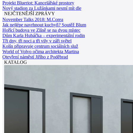
Projekt Blueriot: Kancelářské prostory
Nový stadion za Lužánkami nesmí mít dle
NEJČTENĚJŠÍ ZPRÁVY
November Talks 2018: M.Corea
Jak nejlépe navrhnout kuchyň? Soutěž Blum
Hořící budova ve Zlíně se na dvou místec
Dům Karla Hubáčka – experimentální rodin
Tři dny, tři noci a tři vily v záři světel
Kolín připravuje centrum sociálních služ
World of Volvo očima architekta Martina
Otevření náměstí Jiřího z Poděbrad
KATALOG