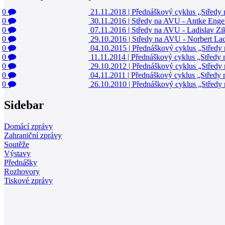
0
21.11.2018
|
Přednáškový cyklus „Středy
0
30.11.2016
|
Středy na AVU - Antke Engel
0
07.11.2016
|
Středy na AVU - Ladislav Z
0
29.10.2016
|
Středy na AVU - Norbert La
0
04.10.2015
|
Přednáškový cyklus „Středy
0
11.11.2014
|
Přednáškový cyklus „Středy
0
29.10.2012
|
Přednáškový cyklus „Středy
0
04.11.2011
|
Přednáškový cyklus „Středy 
0
26.10.2010
|
Přednáškový cyklus „Středy
Sidebar
Domácí zprávy
Zahraniční zprávy
Soutěže
Výstavy
Přednášky
Rozhovory
Tiskové zprávy