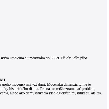
českým umělcům a umělkyním do 35 let. Přijďte ještě před
AMI
váraného mocenskými vzťahmi. Mocenská dimenzia tu nie je
amiky historického diania. Pre nás to môže znamenať problém,
nia, alebo ako demystifikácia ideologických mystifikácií, ale tak,