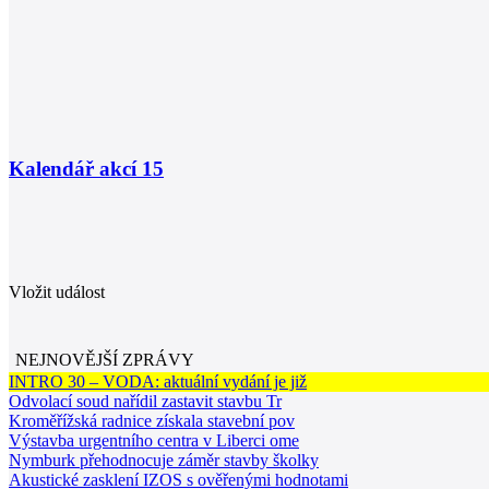
Kalendář akcí
15
Vložit událost
NEJNOVĚJŠÍ ZPRÁVY
INTRO 30 – VODA: aktuální vydání je již
Odvolací soud nařídil zastavit stavbu Tr
Kroměřížská radnice získala stavební pov
Výstavba urgentního centra v Liberci ome
Nymburk přehodnocuje záměr stavby školky
Akustické zasklení IZOS s ověřenými hodnotami