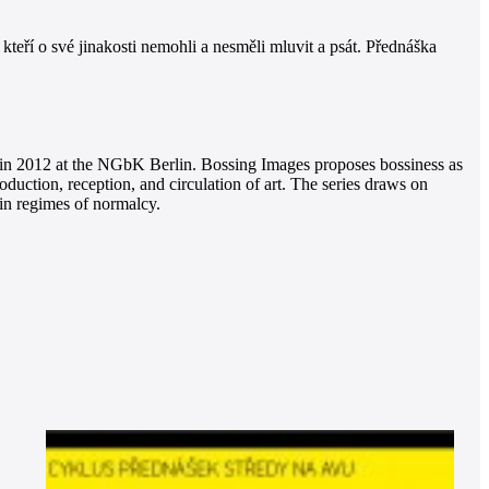
 kteří o své jinakosti nemohli a nesměli mluvit a psát. Přednáška
ed in 2012 at the NGbK Berlin. Bossing Images proposes bossiness as
oduction, reception, and circulation of art. The series draws on
e in regimes of normalcy.