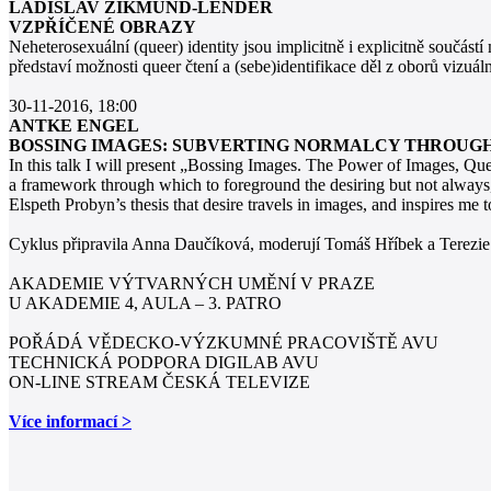
LADISLAV ZIKMUND-LENDER
VZPŘÍČENÉ OBRAZY
Neheterosexuální (queer) identity jsou implicitně i explicitně součástí
představí možnosti queer čtení a (sebe)identifikace děl z oborů vizuáln
30-11-2016, 18:00
ANTKE ENGEL
BOSSING IMAGES: SUBVERTING NORMALCY THROUGH
In this talk I will present „Bossing Images. The Power of Images, Que
a framework through which to foreground the desiring but not always, h
Elspeth Probyn’s thesis that desire travels in images, and inspires me to
Cyklus připravila Anna Daučíková, moderují Tomáš Hříbek a Terezi
AKADEMIE VÝTVARNÝCH UMĚNÍ V PRAZE
U AKADEMIE 4, AULA – 3. PATRO
POŘÁDÁ VĚDECKO-VÝZKUMNÉ PRACOVIŠTĚ AVU
TECHNICKÁ PODPORA DIGILAB AVU
ON-LINE STREAM ČESKÁ TELEVIZE
Více informací >