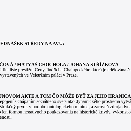
ŘEDNÁŠEK STŘEDY NA AVU:
ČOVÁ / MATYÁŠ CHOCHOLA / JOHANA STŘÍŽKOVÁ
í finalisté prestižní Ceny Jindřicha Chalupeckého, která je udělována 
h vystavených ve Veletržním paláci v Praze.
JNOVOM AKTE A TOM ČO MÔŽE BYŤ ZA JEHO HRANIC
epojení s chápaním sociálneho sveta ako dynamického prostredia vyt
nštrukčný prvok v podobe ontologického minima, a zároveň zdroja dyn
 len formou negatívneho poukazovania na historické krivdy, vykorisťova
enosti.