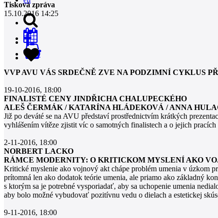
Tisková zpráva
15.10.2016 14:25
0
VVP AVU VÁS SRDEČNĚ ZVE NA PODZIMNÍ CYKLUS P
19-10-2016, 18:00
FINALISTÉ CENY JINDŘICHA CHALUPECKÉHO
ALEŠ ČERMÁK / KATARÍNA HLÁDEKOVÁ / ANNA HULA
Již po deváté se na AVU představí prostřednictvím krátkých prezentac
vyhlášením vítěze zjistit víc o samotných finalistech a o jejich pracíc
2-11-2016, 18:00
NORBERT LACKO
RÁMCE MODERNITY: O KRITICKOM MYSLENÍ AKO VO
Kritické myslenie ako vojnový akt chápe problém umenia v úzkom pr
prítomná len ako dodatok teórie umenia, ale priamo ako základný ko
s ktorým sa je potrebné vysporiadať, aby sa uchopenie umenia nedialo
aby bolo možné vybudovať pozitívnu vedu o dielach a estetickej skús
9-11-2016, 18:00