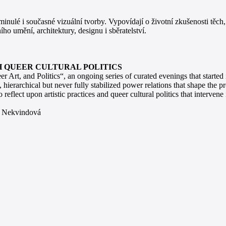
 minulé i současné vizuální tvorby. Vypovídají o životní zkušenosti těch,
ího umění, architektury, designu i sběratelství.
 QUEER CULTURAL POLITICS
er Art, and Politics“, an ongoing series of curated evenings that start
ierarchical but never fully stabilized power relations that shape the pr
 reflect upon artistic practices and queer cultural politics that interven
e Nekvindová