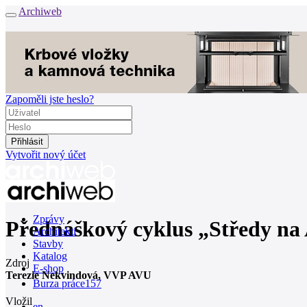
Archiweb
Zapoměli jste heslo?
Vytvořit nový účet
Zprávy
Přednáškový cyklus „Středy na
Architekti
Stavby
Katalog
Zdroj
E-shop
Terezie Nekvindová, VVP AVU
Burza práce
157
Vložil
en