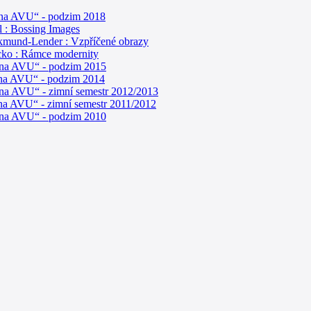
 na AVU“ - podzim 2018
 : Bossing Images
ikmund-Lender : Vzpříčené obrazy
cko : Rámce modernity
 na AVU“ - podzim 2015
 na AVU“ - podzim 2014
 na AVU“ - zimní semestr 2012/2013
na AVU“ - zimní semestr 2011/2012
 na AVU“ - podzim 2010