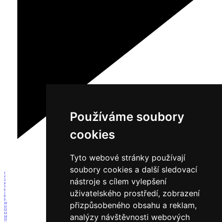
Používáme soubory
cookies
Tyto webové stránky používají
soubory cookies a další sledovací
1
2
nástroje s cílem vylepšení
3
4
5
6
uživatelského prostředí, zobrazení
7
8
9
přizpůsobeného obsahu a reklam,
10
11
12
13
analýzy návštěvnosti webových
14
15