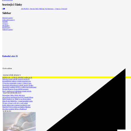
přidat komentář
Související články
0
18.09.2021
|
Steven Holl. Making Architecture - výstava v Ostravě
Sidebar
Domácí zprávy
Zahraniční zprávy
Soutěže
Výstavy
Přednášky
Rozhovory
Tiskové zprávy
Kalendář akcí
15
Vložit událost
NEJNOVĚJŠÍ ZPRÁVY
INTRO 30 – VODA: aktuální vydání je již
Odvolací soud nařídil zastavit stavbu Tr
Kroměřížská radnice získala stavební pov
Výstavba urgentního centra v Liberci ome
Nymburk přehodnocuje záměr stavby školky
Akustické zasklení IZOS s ověřenými hodnotami
Projekt Blueriot: Kancelářské prostory
Nový stadion za Lužánkami nesmí mít dle
NEJČTENĚJŠÍ ZPRÁVY
November Talks 2018: M.Corea
Jak nejlépe navrhnout kuchyň? Soutěž Blum
Hořící budova ve Zlíně se na dvou místec
Dům Karla Hubáčka – experimentální rodin
Tři dny, tři noci a tři vily v záři světel
Kolín připravuje centrum sociálních služ
World of Volvo očima architekta Martina
Otevření náměstí Jiřího z Poděbrad
KATALOG