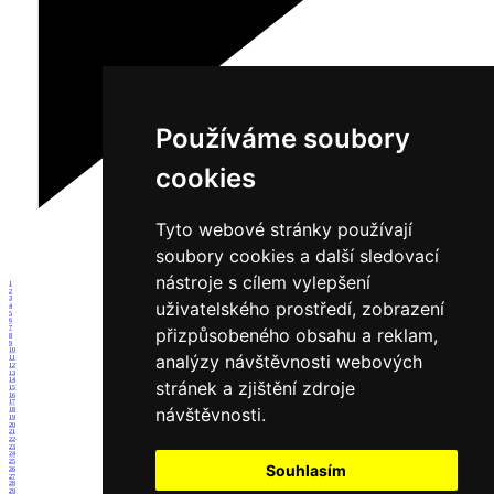
Používáme soubory
cookies
Tyto webové stránky používají
soubory cookies a další sledovací
nástroje s cílem vylepšení
1
2
3
uživatelského prostředí, zobrazení
4
5
6
7
přizpůsobeného obsahu a reklam,
8
9
10
analýzy návštěvnosti webových
11
12
13
14
stránek a zjištění zdroje
15
16
17
návštěvnosti.
18
19
20
21
22
23
24
25
Souhlasím
26
27
28
29