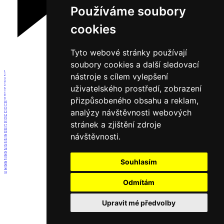
Používáme soubory
cookies
Tyto webové stránky používají
soubory cookies a další sledovací
1
nástroje s cílem vylepšení
2
3
4
5
uživatelského prostředí, zobrazení
6
7
8
přizpůsobeného obsahu a reklam,
9
10
11
12
analýzy návštěvnosti webových
13
14
15
stránek a zjištění zdroje
16
17
18
19
návštěvnosti.
20
21
22
23
24
25
26
27
Souhlasím
28
29
30
31
Odmítám
Upravit mé předvolby