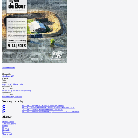
Více informací >
2
komentáře
přidat komentář
Předmět
Autor
Datum
Kapacita přednáškového sálu
Pavel Nasadil
05.11.13 09:43
Hlavně pak ty následující dvě přednášky...
Petr Šmídek
05.11.13 09:46
zobrazit všechny komentáře
Související články
0
14.11.2013
|
Winy Maas – MVRDV: Neúnavný optimista
0
11.11.2013
|
Bjarne Mastenbroek – SeARCH: Architectural reSeARCH
0
03.11.2013
|
Frits van Dongen: Stát versus Architektura
0
25.10.2013
|
DUTCH FOOTPRINT - výstava a série přednášek na FA ČVUT
Sidebar
Domácí zprávy
Zahraniční zprávy
Soutěže
Výstavy
Přednášky
Rozhovory
Tiskové zprávy