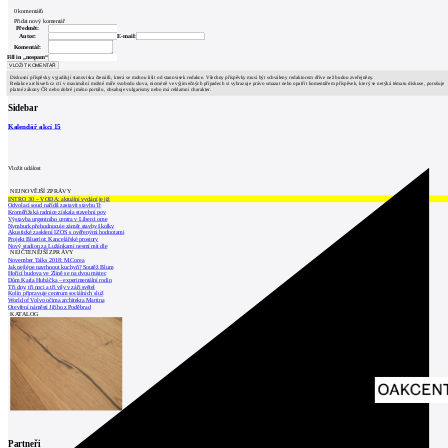
0
komentářů
Přidat nový komentář
Předmět:
Autor:
E-mail:
Komentář:
Fill in „nospam“
Diskusní příspěvky vyjadřují stanoviska čtenářů, která se mohou lišit od stanovisek redakce. Všechny příspěvky musí být schváleny redaktorem dříve než budou zveřejněny.
Redakce archiweb.cz ctí v maximální možné míře svobodu slova, nicméně ve výjimečných případech si vyhrazuje právo smazat nebo opatřit komentářem příspěvek, který se netýká tématu diskuse, porušuje
platné zákony ČR nebo dobré jméno portálu, obsahuje vulgarismy nebo má reklamní charakter.
Sidebar
Kalendář akcí
15
Vložit událost
NEJNOVĚJŠÍ ZPRÁVY
INTRO 30 – VODA: aktuální vydání je již
Odvolací soud nařídil zastavit stavbu Tr
Kroměřížská radnice získala stavební pov
Výstavba urgentního centra v Liberci ome
Nymburk přehodnocuje záměr stavby školky
Akustické zasklení IZOS s ověřenými hodnotami
Projekt Blueriot: Kancelářské prostory
Nový stadion za Lužánkami nesmí mít dle
NEJČTENĚJŠÍ ZPRÁVY
November Talks 2018: M.Corea
Jak nejlépe navrhnout kuchyň? Soutěž Blum
Hořící budova ve Zlíně se na dvou místec
Dům Karla Hubáčka – experimentální rodin
Tři dny, tři noci a tři vily v záři světel
Kolín připravuje centrum sociálních služ
World of Volvo očima architekta Martina
Otevření náměstí Jiřího z Poděbrad
KATALOG
Partneři