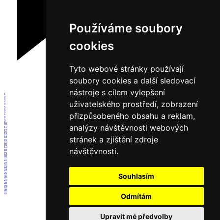
Používáme soubory
cookies
Tyto webové stránky používají
soubory cookies a další sledovací
nástroje s cílem vylepšení
1
2
3
uživatelského prostředí, zobrazení
4
5
6
přizpůsobeného obsahu a reklam,
7
8
9
10
analýzy návštěvnosti webových
11
12
13
stránek a zjištění zdroje
14
15
16
17
návštěvnosti.
18
19
20
21
22
23
24
25
Souhlasím
26
27
28
29
30
31
Odmítám
Upravit mé předvolby