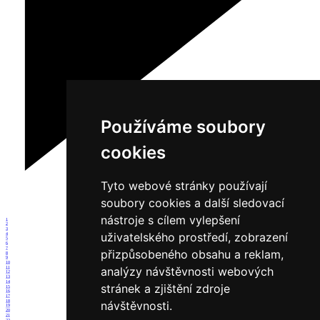
Používáme soubory
cookies
Tyto webové stránky používají
soubory cookies a další sledovací
nástroje s cílem vylepšení
1
2
3
uživatelského prostředí, zobrazení
4
5
6
7
přizpůsobeného obsahu a reklam,
8
9
10
analýzy návštěvnosti webových
11
12
13
14
stránek a zjištění zdroje
15
16
17
18
návštěvnosti.
19
20
21
22