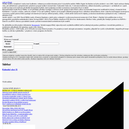
zpět na článek
Otázky soužití a komplexní vztahy mezi bydlením a městem jsou stálým tématem práce švýcarského ateliéru Müller Sigrist Architekten od jeho založení v roce 2001. Jejich realizace hledaj
cesty, jak udržitelným a perspektivním způsobem propojit bydlení s komerčními i kulturními funkcemi. S návratem kolektivity, sdílené ekonomiky a participace v architektuře se v jejich
tvorbě otevírají nové možnosti při hledání dostupného bydlení, které podporuje sociální rozmanitost a komunitní život ve městě.
Spoluzakladatel studia Pascal Müller ve své přednášce představí strategie a realizace, které spojuje kvalita řešení a důraz na komunitní fungování: multifunkční obytný a komerční blok
Kalkbreite v Curychu a soubor „mehr als wohnen“ (Více než bydlení). Zatímco první projekt unikátně propojuje život s městskou infrastrukturou skrze výstavbu nad fungující tramvajovo
vozovnou a nabízí pestrou škálu typologií od clusterových bytů po sdílené prostory, druhý, v němž ateliér realizoval tři objekty, je ukázkou transformace průmyslové zóny v inkluzivní
městskou čtvrť.
Ateliér založil v roce 2001 Pascal Müller spolu s Peterem Sigristem a jejich práce, zahrnující i oceňovanou konverzi nemocnice
Felix Platter
v Basileji, byla publikována ve dvou
monografiích prestižního nakladatelství
Quart Verlag
(2008 a 2021). Pascal Müller, absolvent
ETH Zürich
se zkušenostmi z Berlína i Irska, působil jako hostující profesor na
HEPIA
v
Ženevě a na
BFH
v Bernu a pravidelně zasedá v porotách mezinárodních architektonických soutěží.
Na přednášku naváže projekce dokumentu
Brunaupark
. Snímek mapuje tříletý zápas obyvatel curyšského sídliště, kteří se odmítají stát pouhou položkou v investičním portfoliu a s
nezdolným odhodláním čelí nejistému osudu svého domova.
Přednáška začíná v 19:00 hodin, od 21:00 hodin navazuje filmová projekce. Na projekci je nutné zakoupit samostatnou vstupenku, případně lze využít zvýhodněného vstupného při koupi
balíčku na obě akce (přednáška + projekce) v rámci programu Archivečer.
0
komentářů
Přidat nový komentář
Předmět:
Autor:
E-mail:
Komentář:
Fill in „nospam“
Diskusní příspěvky vyjadřují stanoviska čtenářů, která se mohou lišit od stanovisek redakce. Všechny příspěvky musí být schváleny redaktorem dříve než budou zveřejněny.
Redakce archiweb.cz ctí v maximální možné míře svobodu slova, nicméně ve výjimečných případech si vyhrazuje právo smazat nebo opatřit komentářem příspěvek, který se netýká tématu diskuse, porušuje
platné zákony ČR nebo dobré jméno portálu, obsahuje vulgarismy nebo má reklamní charakter.
Sidebar
Kalendář akcí
15
Vložit událost
NEJNOVĚJŠÍ ZPRÁVY
INTRO 30 – VODA: aktuální vydání je již
Odvolací soud nařídil zastavit stavbu Tr
Kroměřížská radnice získala stavební pov
Výstavba urgentního centra v Liberci ome
Nymburk přehodnocuje záměr stavby školky
Akustické zasklení IZOS s ověřenými hodnotami
Projekt Blueriot: Kancelářské prostory
Nový stadion za Lužánkami nesmí mít dle
NEJČTENĚJŠÍ ZPRÁVY
November Talks 2018: M.Corea
Jak nejlépe navrhnout kuchyň? Soutěž Blum
Hořící budova ve Zlíně se na dvou místec
Dům Karla Hubáčka – experimentální rodin
Tři dny, tři noci a tři vily v záři světel
Kolín připravuje centrum sociálních služ
World of Volvo očima architekta Martina
Otevření náměstí Jiřího z Poděbrad
KATALOG