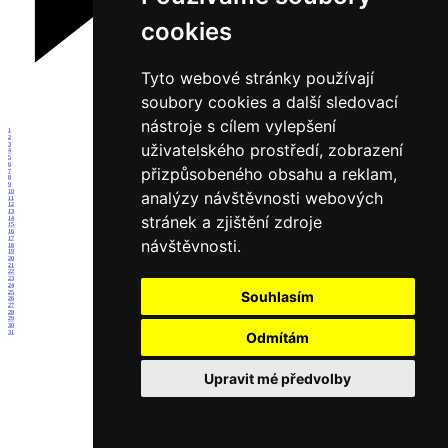
cookies
Tyto webové stránky používají
soubory cookies a další sledovací
nástroje s cílem vylepšení
1
2
uživatelského prostředí, zobrazení
3
4
5
6
přizpůsobeného obsahu a reklam,
7
8
9
10
analýzy návštěvnosti webových
11
12
13
stránek a zjištění zdroje
14
15
16
17
návštěvnosti.
18
19
20
21
22
23
24
Souhlasím
25
26
27
28
29
30
31
Odmítám
Upravit mé předvolby