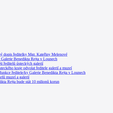
dopis ředitelky Mgr. Kateřiny Melenové
l Galerie Benedikta Rejta v Lounech
i ředitelů ústeckých galerií
teckého kraje odvolat ředitele galerií a muzeí
funkce ředitele/ky Galerie Benedikta Rejta v Lounech
elů muzeí a galerií
ikta Rejta bude stát 10 milionů korun