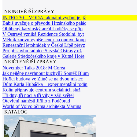
NEJNOVĚJŠÍ ZPRÁVY
INTRO 30 – VODA: aktuální vydání je již
Babiš uvažuje o převodu Hrzánského palác
Oblíbený karvinský areál Lodičky se přip
V Ostravě vzniká Rezidence Stodolní, byt
Mělník znovu vypíše tendr na opravu koup
Renesanční letohrádek v České Lípě převz
Pro přístavbu radnice Slezské Ostravy už
Galerie Středočeského kraje v Kutné Hoře
NEJČTENĚJŠÍ ZPRÁVY
November Talks 2018: M.Corea
Jak nejlépe navrhnout kuchyň? Soutěž Blum
Hořící budova ve Zlíně se na dvou místec
Dům Karla Hubáčka – experimentální rodin
Kolín připravuje centrum sociálních služ
Tři dny, tři noci a tři vily v záři světel
Otevření náměstí Jiřího z Poděbrad
World of Volvo očima architekta Martina
KATALOG