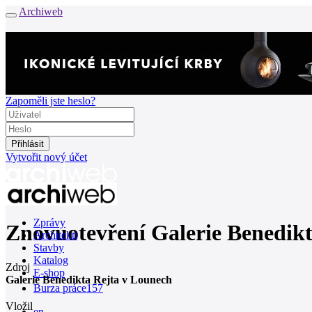
Archiweb
Zapoměli jste heslo?
Vytvořit nový účet
Zprávy
Znovuotevření Galerie Benedik
Architekti
Stavby
Katalog
Zdroj
E-shop
Galerie Benedikta Rejta v Lounech
Burza práce
157
Vložil
en