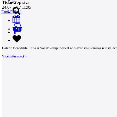
Tisková zpráva
24.07.2017 11:05
Emil Přikryl
0
Galerie Benedikta Rejta si Vás dovoluje pozvat na slavnostní vernisáž reinstalac
Více informací >