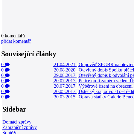
0
komentářů
přidat komentář
Související články
0
21.04.2021
|
Odpověď SPGBR na otevřený 
0
20.08.2020
|
Otevřený dopis Spolku přáte
0
29.08.2017
|
Otevřený dopis k odvolání pět
0
20.07.2017
|
Petice proti záměru vedení Ús
0
20.07.2017
|
Výběrové řízení na obsazení 
0
20.05.2017
|
Ústecký kraj odvolal pět ředit
0
30.03.2015
|
Oprava statiky Galerie Bened
Sidebar
Domácí zprávy
Zahraniční zprávy
Soutěže