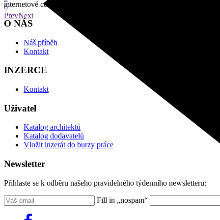
internetové centrum architektury
6
Prev
Next
O NÁS
Náš příběh
Kontakt
INZERCE
Kontakt
Uživatel
Katalog architektů
Katalog dodavatelů
Vložit inzerát do burzy práce
Newsletter
Přihlaste se k odběru našeho pravidelného týdenního newsletteru:
Fill in „nospam“