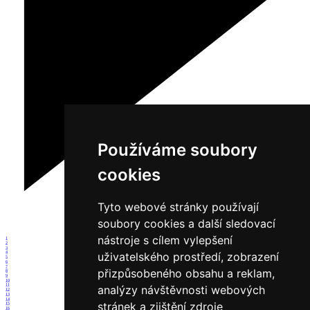
Používáme soubory
cookies
Tyto webové stránky používají
soubory cookies a další sledovací
nástroje s cílem vylepšení
1
2
3
uživatelského prostředí, zobrazení
4
5
6
7
přizpůsobeného obsahu a reklam,
8
9
10
11
analýzy návštěvnosti webových
12
13
14
stránek a zjištění zdroje
15
16