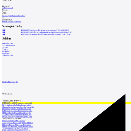
VUT v Brně
1
komentář
přidat komentář
Předmět
Autor
Datum
Hnusná výstavba poslední dobou
hm
22.04.10 09:30
zobrazit všechny komentáře
Související články
0
15.02.2017
|
Soud potvrdil milionovou pokutu pro VUT za CEITEC
0
11.02.2015
|
OHL ŽS se kvůli tendrům propadla do ztráty až 200 mil. Kč
0
13.03.2013
|
Komora architektů kritizuje soutěž vypsanou VUT v Brně
Sidebar
Domácí zprávy
Zahraniční zprávy
Soutěže
Výstavy
Přednášky
Rozhovory
Tiskové zprávy
Kalendář akcí
15
Vložit událost
NEJNOVĚJŠÍ ZPRÁVY
INTRO 30 – VODA: aktuální vydání je již
Nový stadion za Lužánkami nesmí mít dle
Obnova loveckého zámečku u Ostrova na Ka
Developer postaví v brněnské části Lesná
Babiš uvažuje o převodu Hrzánského palác
Oblíbený karvinský areál Lodičky se přip
V Ostravě vzniká Rezidence Stodolní, byt
Mělník znovu vypíše tendr na opravu koup
NEJČTENĚJŠÍ ZPRÁVY
November Talks 2018: M.Corea
Jak nejlépe navrhnout kuchyň? Soutěž Blum
Hořící budova ve Zlíně se na dvou místec
Dům Karla Hubáčka – experimentální rodin
Tři dny, tři noci a tři vily v záři světel
Kolín připravuje centrum sociálních služ