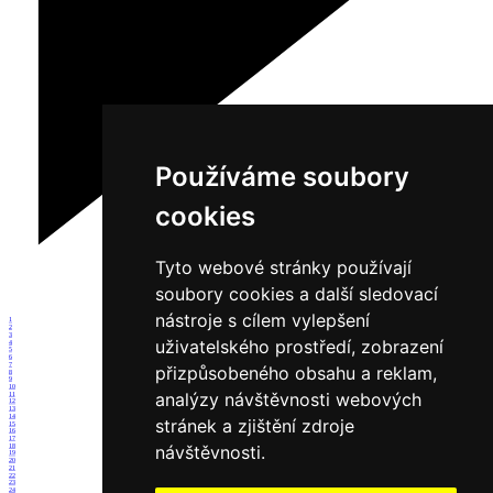
Používáme soubory
cookies
Tyto webové stránky používají
soubory cookies a další sledovací
nástroje s cílem vylepšení
1
2
3
uživatelského prostředí, zobrazení
4
5
6
7
přizpůsobeného obsahu a reklam,
8
9
10
analýzy návštěvnosti webových
11
12
13
14
stránek a zjištění zdroje
15
16
17
návštěvnosti.
18
19
20
21
22
23
24