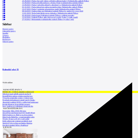
0
25.09.2023
|
Praha chce opět jednat o přímém odkupu budovy Nákladového nádraží Žižkov
0
15.09.2023
|
Praha schválila smlouvu s firmou Finep k nákladovému nádraží Žižkov
0
13.09.2023
|
Praha 3 schválila dohody s developery o Nákladovém nádraží Žižkov
0
01.02.2021
|
Praha dokončuje změnu územního plánu Nákladového nádraží Žižkov
0
23.07.2019
|
Praha 3 požaduje urbanistickou studii Nákladového nádraží Žižkov
0
09.04.2019
|
Změna plánu pro Nákladové nádraží Žižkov by mohla být v roce 2020
0
11.03.2019
|
Praha bude hledat novou dohodu o Nákladovém nádraží Žižkov
0
05.09.2018
|
Praha koupí Nákladové nádraží Žižkov s většími pozemky
0
13.02.2016
|
Nádraží Žižkov stále čeká na své využití, Praha 3 vypíše soutěž
4
27.03.2012
|
Rekonstrukce nákladového nádraží Žižkov by stála 5 mld.
Sidebar
Domácí zprávy
Zahraniční zprávy
Soutěže
Výstavy
Přednášky
Rozhovory
Tiskové zprávy
Kalendář akcí
15
Vložit událost
NEJNOVĚJŠÍ ZPRÁVY
INTRO 30 – VODA: aktuální vydání je již
Odvolací soud nařídil zastavit stavbu Tr
Kroměřížská radnice získala stavební pov
Výstavba urgentního centra v Liberci ome
Nymburk přehodnocuje záměr stavby školky
Akustické zasklení IZOS s ověřenými hodnotami
Projekt Blueriot: Kancelářské prostory
Nový stadion za Lužánkami nesmí mít dle
NEJČTENĚJŠÍ ZPRÁVY
November Talks 2018: M.Corea
Jak nejlépe navrhnout kuchyň? Soutěž Blum
Hořící budova ve Zlíně se na dvou místec
Dům Karla Hubáčka – experimentální rodin
Tři dny, tři noci a tři vily v záři světel
Kolín připravuje centrum sociálních služ
World of Volvo očima architekta Martina
Otevření náměstí Jiřího z Poděbrad
KATALOG