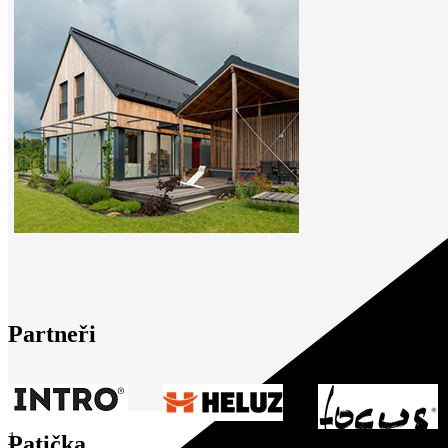
Partneři
1
Patička