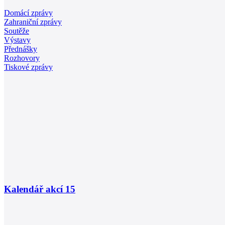
Domácí zprávy
Zahraniční zprávy
Soutěže
Výstavy
Přednášky
Rozhovory
Tiskové zprávy
Kalendář akcí
15