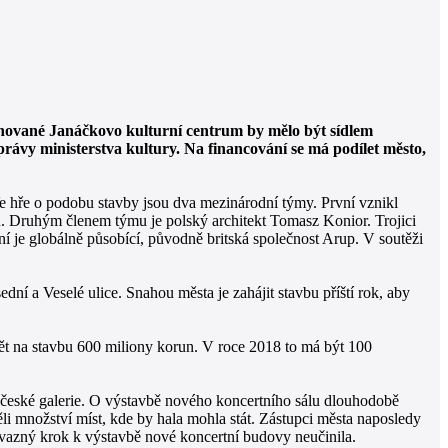
ánované Janáčkovo kulturní centrum by mělo být sídlem
rávy ministerstva kultury. Na financování se má podílet město,
e hře o podobu stavby jsou dva mezinárodní týmy. První vznikl
. Druhým členem týmu je polský architekt Tomasz Konior. Trojici
í je globálně působící, původně britská společnost Arup. V soutěži
í a Veselé ulice. Snahou města je zahájit stavbu příští rok, aby
pět na stavbu 600 miliony korun. V roce 2018 to má být 100
české galerie. O výstavbě nového koncertního sálu dlouhodobě
i množství míst, kde by hala mohla stát. Zástupci města naposledy
závazný krok k výstavbě nové koncertní budovy neučinila.