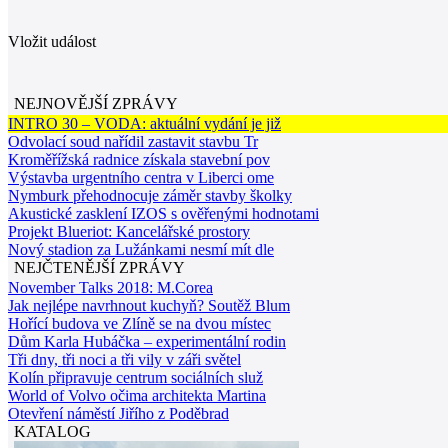
Vložit událost
NEJNOVĚJŠÍ ZPRÁVY
INTRO 30 – VODA: aktuální vydání je již
Odvolací soud nařídil zastavit stavbu Tr
Kroměřížská radnice získala stavební pov
Výstavba urgentního centra v Liberci ome
Nymburk přehodnocuje záměr stavby školky
Akustické zasklení IZOS s ověřenými hodnotami
Projekt Blueriot: Kancelářské prostory
Nový stadion za Lužánkami nesmí mít dle
NEJČTENĚJŠÍ ZPRÁVY
November Talks 2018: M.Corea
Jak nejlépe navrhnout kuchyň? Soutěž Blum
Hořící budova ve Zlíně se na dvou místec
Dům Karla Hubáčka – experimentální rodin
Tři dny, tři noci a tři vily v záři světel
Kolín připravuje centrum sociálních služ
World of Volvo očima architekta Martina
Otevření náměstí Jiřího z Poděbrad
KATALOG