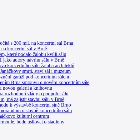
počítá s 200 mil. na koncertní sál Brna
 na koncertní sál v Brně
em, které podalo žalobu kvůli sálu
M1 jako autory návrhu sálu v Brně
ova koncertního sálu žaloba architektů
 Janáčkovy smrti, staví sál i muzeum
znění garáží pod koncertním sálem
dením Brna smlouvu o novém koncertním sále
na novou galerii a knihovnu
a rozhodnutí vlády o podpoře sálu
m, má zajistit stavbu sálu v Brně
ohodu k výstavbě koncertní síně Brno
emorandum o stavbě koncertního sálu
náčkovo kulturní centrum
armonie, bude usilovat o stadiony