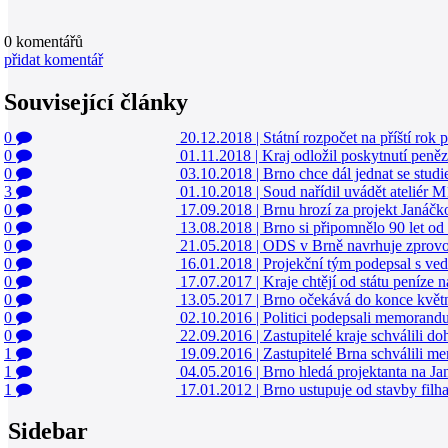
0
komentářů
přidat komentář
Související články
0
20.12.2018
|
Státní rozpočet na příští rok 
0
01.11.2018
|
Kraj odložil poskytnutí peněz
0
03.10.2018
|
Brno chce dál jednat se studi
3
01.10.2018
|
Soud nařídil uvádět ateliér 
0
17.09.2018
|
Brnu hrozí za projekt Janáčk
0
13.08.2018
|
Brno si připomnělo 90 let od
0
21.05.2018
|
ODS v Brně navrhuje zprovo
0
16.01.2018
|
Projekční tým podepsal s ve
0
17.07.2017
|
Kraje chtějí od státu peníze 
0
13.05.2017
|
Brno očekává do konce květn
0
02.10.2016
|
Politici podepsali memorandu
0
22.09.2016
|
Zastupitelé kraje schválili d
1
19.09.2016
|
Zastupitelé Brna schválili m
1
04.05.2016
|
Brno hledá projektanta na Ja
1
17.01.2012
|
Brno ustupuje od stavby filh
Sidebar