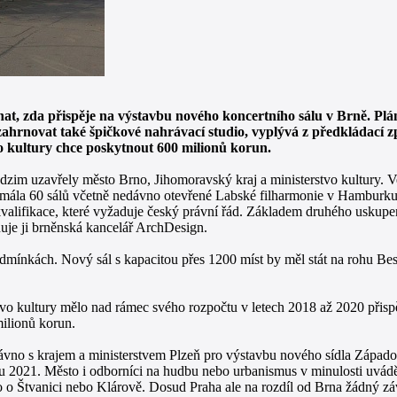
at, zda přispěje na výstavbu nového koncertního sálu v Brně. Pl
hrnovat také špičkové nahrávací studio, vyplývá z předkládací zp
tvo kultury chce poskytnout 600 milionů korun.
zim uzavřely město Brno, Jihomoravský kraj a ministerstvo kultury. V
ezmála 60 sálů včetně nedávno otevřené Labské filharmonie v Hamburku
kvalifikace, které vyžaduje český právní řád. Základem druhého uskupen
ňuje ji brněnská kancelář ArchDesign.
ínkách. Nový sál s kapacitou přes 1200 míst by měl stát na rohu Besedn
stvo kultury mělo nad rámec svého rozpočtu v letech 2018 až 2020 přis
ilionů korun.
no s krajem a ministerstvem Plzeň pro výstavbu nového sídla Západo
ku 2021. Město i odborníci na hudbu nebo urbanismus v minulosti uváděl
ilo o Štvanici nebo Klárově. Dosud Praha ale na rozdíl od Brna žádný 