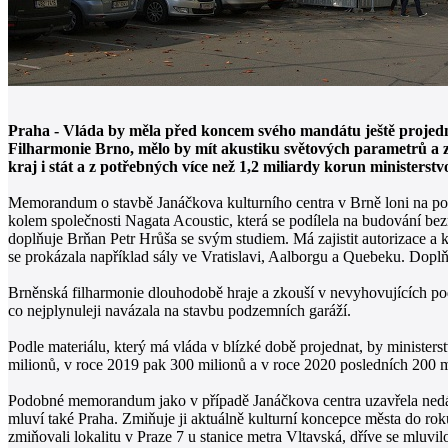
Praha - Vláda by měla před koncem svého mandátu ještě projedn
Filharmonie Brno, mělo by mít akustiku světových parametrů a za
kraj i stát a z potřebných více než 1,2 miliardy korun ministers
Memorandum o stavbě Janáčkova kulturního centra v Brně loni na pod
kolem společnosti Nagata Acoustic, která se podílela na budování b
doplňuje Brňan Petr Hrůša se svým studiem. Má zajistit autorizace a 
se prokázala například sály ve Vratislavi, Aalborgu a Quebeku. Dopl
Brněnská filharmonie dlouhodobě hraje a zkouší v nevyhovujících podm
co nejplynuleji navázala na stavbu podzemních garáží.
Podle materiálu, který má vláda v blízké době projednat, by minister
milionů, v roce 2019 pak 300 milionů a v roce 2020 posledních 200 m
Podobné memorandum jako v případě Janáčkova centra uzavřela nedáv
mluví také Praha. Zmiňuje ji aktuálně kulturní koncepce města do ro
zmiňovali lokalitu v Praze 7 u stanice metra Vltavská, dříve se mluv