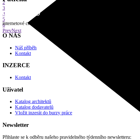
2
3
4
5
internetové centrum architektury
6
Prev
Next
O NÁS
Náš příběh
Kontakt
INZERCE
Kontakt
Uživatel
Katalog architektů
Katalog dodavatelů
Vložit inzerát do burzy práce
Newsletter
Přihlaste se k odběru našeho pravidelného týdenního newsletteru: