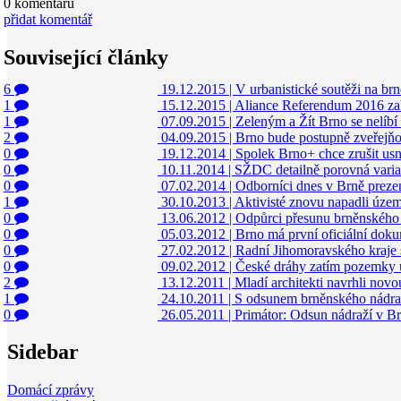
0
komentářů
přidat komentář
Související články
6
19.12.2015
|
V urbanistické soutěži na br
1
15.12.2015
|
Aliance Referendum 2016 zah
1
07.09.2015
|
Zeleným a Žít Brno se nelíbí
2
04.09.2015
|
Brno bude postupně zveřejňo
0
19.12.2014
|
Spolek Brno+ chce zrušit usn
0
10.11.2014
|
SŽDC detailně porovná varia
0
07.02.2014
|
Odborníci dnes v Brně prezen
1
30.10.2013
|
Aktivisté znovu napadli územ
0
13.06.2012
|
Odpůrci přesunu brněnského 
0
05.03.2012
|
Brno má první oficiální doku
0
27.02.2012
|
Radní Jihomoravského kraje s
0
09.02.2012
|
České dráhy zatím pozemky u
2
13.12.2011
|
Mladí architekti navrhli nov
1
24.10.2011
|
S odsunem brněnského nádraží
0
26.05.2011
|
Primátor: Odsun nádraží v Br
Sidebar
Domácí zprávy