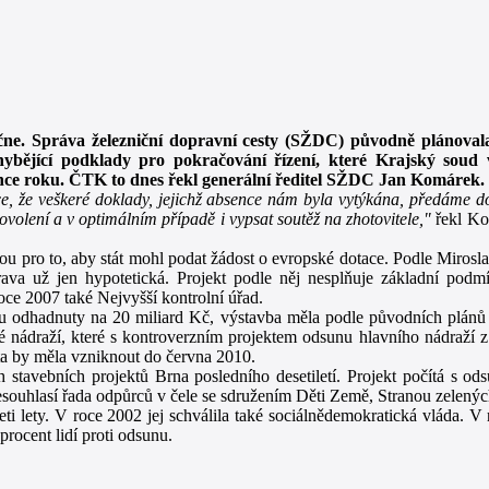
ne. Správa železniční dopravní cesty (SŽDC) původně plánovala,
ybějící podklady pro pokračování řízení, které Krajský soud 
konce roku. ČTK to dnes řekl generální ředitel SŽDC Jan Komárek.
nce, že veškeré doklady, jejichž absence nám byla vytýkána, předáme d
volení a v optimálním případě i vypsat soutěž na zhotovitele,"
řekl K
ro to, aby stát mohl podat žádost o evropské dotace. Podle Mirosla
ava už jen hypotetická. Projekt podle něj nesplňuje základní podmí
roce 2007 také Nejvyšší kontrolní úřad.
 odhadnuty na 20 miliard Kč, výstavba měla podle původních plánů 
é nádraží, které s kontroverzním projektem odsunu hlavního nádraží z
 ta by měla vzniknout do června 2010.
tavebních projektů Brna posledního desetiletí. Projekt počítá s od
 nesouhlasí řada odpůrců v čele se sdružením Děti Země, Stranou zelen
 lety. V roce 2002 jej schválila také sociálnědemokratická vláda. V r
procent lidí proti odsunu.