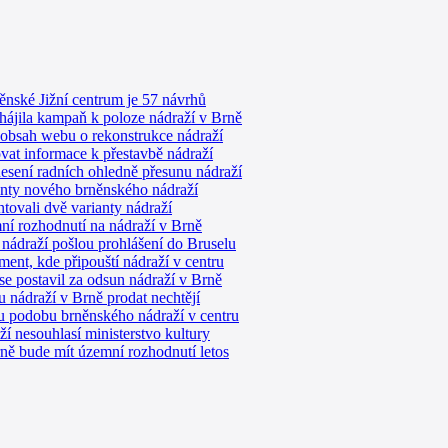
něnské Jižní centrum je 57 návrhů
ájila kampaň k poloze nádraží v Brně
 obsah webu o rekonstrukce nádraží
vat informace k přestavbě nádraží
esení radních ohledně přesunu nádraží
nty nového brněnského nádraží
tovali dvě varianty nádraží
ní rozhodnutí na nádraží v Brně
nádraží pošlou prohlášení do Bruselu
ment, kde připouští nádraží v centru
e postavil za odsun nádraží v Brně
 nádraží v Brně prodat nechtějí
ou podobu brněnského nádraží v centru
 nesouhlasí ministerstvo kultury
ně bude mít územní rozhodnutí letos