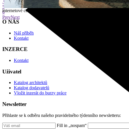
4
5
internetové centrum architektury
6
Prev
Next
O NÁS
Náš příběh
Kontakt
INZERCE
Kontakt
Uživatel
Katalog architektů
Katalog dodavatelů
Vložit inzerát do burzy práce
Newsletter
Přihlaste se k odběru našeho pravidelného týdenního newsletteru:
Fill in „nospam“