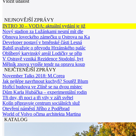
Vložit událost
NEJNOVĚJŠÍ ZPRÁVY
INTRO 30 – VODA: aktuální vydání je již
Nový stadion za Lužánkami nesmí mít dle
Obnova loveckého zámečku u Ostrova na Ka
Developer postaví v brněnské části Lesná
Babiš uvažuje o převodu Hrzánského palác
Oblíbený karvinský areál Lodičky se přip
V Ostravě vzniká Rezidence Stodolní, byt
Mělník znovu vypíše tendr na opravu koup
NEJČTENĚJŠÍ ZPRÁVY
November Talks 2018: M.Corea
Jak nejlépe navrhnout kuchyň? Soutěž Blum
Hořící budova ve Zlíně se na dvou místec
Dům Karla Hubáčka – experimentální rodin
Tři dny, tři noci a tři vily v záři světel
Kolín připravuje centrum sociálních služ
Otevření náměstí Jiřího z Poděbrad
World of Volvo očima architekta Martina
KATALOG