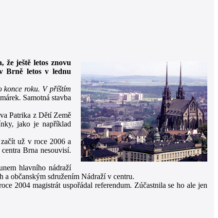
 že ještě letos znovu
v Brně letos v lednu
o konce roku. V příštím
omárek. Samotná stavba
va Patrika z Dětí Země
nky, jako je například
začít už v roce 2006 a
 centra Brna nesouvisí.
sunem hlavního nádraží
ých a občanským sdružením Nádraží v centru.
oce 2004 magistrát uspořádal referendum. Zúčastnila se ho ale jen