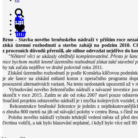
0
Brno - Stavba nového brněnského nádraží v příštím roce nezač
získá územní rozhodnutí a stavbu zahájí na podzim 2010. Ch
z procesních důvodů přerušil, ale stihne odevzdat nejdříve do 
"Některé věci se ukázaly obtížněji kompletovatelné. Přesto je ša
roce bychom mohli kromě územního rozhodnutí získat také stavební po
by tak začala nejdříve ve druhé polovině roku 2011.
Získání územního rozhodnutí je podle Komárka klíčovou podmínkou p
je ale šance na získání miliard korun z operačního programu dopr
posouzení alternativních variant. Na tento nedostatek upozornil už v 
Vybudování nového železničního nádraží a návazné investice jsou
skončit v roce 2015. Zatím se ale od roku 2007 staví pouze odstavn
Součástí projektu odstavného nádraží je i myčka kolejových vozidel,
Rekonstrukce brněnské železnice je jedním z nejdiskutovanějších s
o zhruba 800 metrů na jih od stávající polohy v centru Brna, s čímž
Polohu nového nádraží vybralo tehdejší vedení města už před deseti
čtvrtina voličů, a tak bylo hlasování neplatné, i když bylo více než 80 