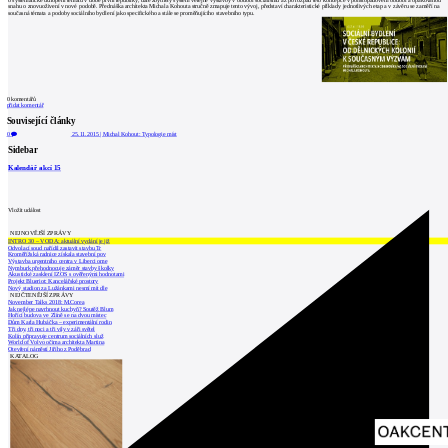
snahu o znovuoživení v nové podobě. Přednáška architekta Michala Kohouta stručně zmapuje tento vývoj, představí charakteristické příklady jednotlivých etap a v závěru se zaměří na
současná témata a podoby sociálního bydlení jako specifického a stále se proměňujícího stavebního typu.
0
komentářů
přidat komentář
Související články
0
25.11.2015
|
Michal Kohout: Typologie míst
Sidebar
Kalendář akcí
15
Vložit událost
NEJNOVĚJŠÍ ZPRÁVY
INTRO 30 – VODA: aktuální vydání je již
Odvolací soud nařídil zastavit stavbu Tr
Kroměřížská radnice získala stavební pov
Výstavba urgentního centra v Liberci ome
Nymburk přehodnocuje záměr stavby školky
Akustické zasklení IZOS s ověřenými hodnotami
Projekt Blueriot: Kancelářské prostory
Nový stadion za Lužánkami nesmí mít dle
NEJČTENĚJŠÍ ZPRÁVY
November Talks 2018: M.Corea
Jak nejlépe navrhnout kuchyň? Soutěž Blum
Hořící budova ve Zlíně se na dvou místec
Dům Karla Hubáčka – experimentální rodin
Tři dny, tři noci a tři vily v záři světel
Kolín připravuje centrum sociálních služ
World of Volvo očima architekta Martina
Otevření náměstí Jiřího z Poděbrad
KATALOG