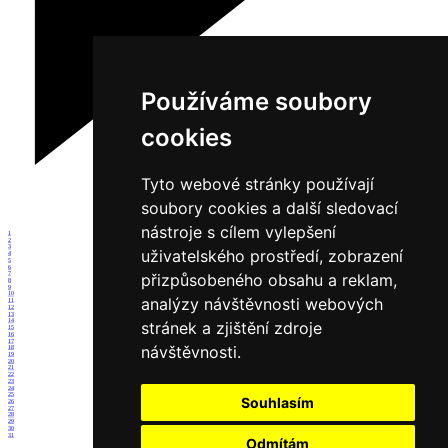
Používáme soubory
cookies
Tyto webové stránky používají
soubory cookies a další sledovací
nástroje s cílem vylepšení
1
2
3
uživatelského prostředí, zobrazení
4
5
6
přizpůsobeného obsahu a reklam,
7
8
9
10
analýzy návštěvnosti webových
11
12
13
14
stránek a zjištění zdroje
15
16
17
návštěvnosti.
18
19
20
21
22
23
24
25
Souhlasím
26
27
28
29
30
31
Odmítám