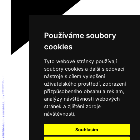
Používáme soubory
cookies
Tyto webové stránky používají
soubory cookies a další sledovací
nástroje s cílem vylepšení
1
2
3
uživatelského prostředí, zobrazení
4
5
6
7
přizpůsobeného obsahu a reklam,
8
9
10
analýzy návštěvnosti webových
11
12
13
14
stránek a zjištění zdroje
15
16
17
návštěvnosti.
18
19
20
21
22
23
24
25
Souhlasím
26
27
28
29
30
31