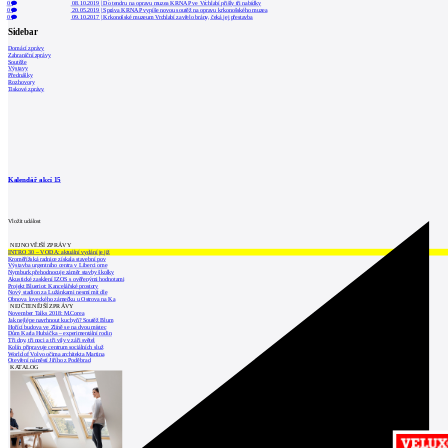
0
08.10.2019
|
Do tendru na opravu muzea KRNAP ve Vrchlabí přišly tři nabídky
0
20.05.2019
|
Správa KRNAP vypíše novou soutěž na opravu krkonošského muzea
0
09.10.2017
|
Krkonošské muzeum Vrchlabí zavřelo brány, čeká jej přestavba
Sidebar
Domácí zprávy
Zahraniční zprávy
Soutěže
Výstavy
Přednášky
Rozhovory
Tiskové zprávy
Kalendář akcí
15
Vložit událost
NEJNOVĚJŠÍ ZPRÁVY
INTRO 30 – VODA: aktuální vydání je již
Kroměřížská radnice získala stavební pov
Výstavba urgentního centra v Liberci ome
Nymburk přehodnocuje záměr stavby školky
Akustické zasklení IZOS s ověřenými hodnotami
Projekt Blueriot: Kancelářské prostory
Nový stadion za Lužánkami nesmí mít dle
Obnova loveckého zámečku u Ostrova na Ka
NEJČTENĚJŠÍ ZPRÁVY
November Talks 2018: M.Corea
Jak nejlépe navrhnout kuchyň? Soutěž Blum
Hořící budova ve Zlíně se na dvou místec
Dům Karla Hubáčka – experimentální rodin
Tři dny, tři noci a tři vily v záři světel
Kolín připravuje centrum sociálních služ
World of Volvo očima architekta Martina
Otevření náměstí Jiřího z Poděbrad
KATALOG