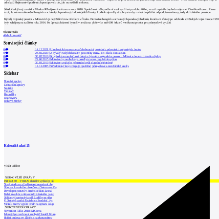
odmítají. Hejtmanství podle nich postupovalo tak, jak mu ukládá smlouva.
Středočeský kraj uzavřel s Mladou RP nájemní smlouvu v roce 2010. Společnost měla podle ní areál využívat po dobu 40 let, za což zaplatila dopředu nájemné 25 milionů korun. Firma
tvrdí, že má na odstranění hangárů a zchátralých panelových domů ještě tři roky. Podle kraje měly všechny stavby zmizet do pěti let od podpisu smlouvy, tedy do loňského prosince.
Bývalý vojenský prostor v Milovicích je největším brownfieldem v Česku. Demolice hangárů a zchátralých panelových domů, které tam zůstaly po odchodu sovětských vojsk v roce 1991
byly zahájeny na začátku roku 2014. Po úpravách území by měl v areálu na ploše více než 600 hektarů vzniknout prostor pro průmyslové využití.
0
komentářů
přidat komentář
Související články
0
14.12.2021
|
U milovické rezervace začalo bourání poslední z původních vojenských budov
0
24.02.2020
|
Z bývalý ruských kasáren jsou místy ruiny, ale i škola či muzeum
0
30.05.2016
|
Kraj jedná se společností, která v bývalém vojenském prostoru Milovice bourá zchátralé objekty
0
22.06.2015
|
Milovice by podle kraje neměly trvat na regulačním plánu
0
30.03.2010
|
Milovice uvažují o referendu kvůli sluneční elektrárně
0
14.12.2005
|
Středočeský kraj zmapuje opuštěné průmyslové a zemědělské areály
Sidebar
Domácí zprávy
Zahraniční zprávy
Soutěže
Výstavy
Přednášky
Rozhovory
Tiskové zprávy
Kalendář akcí
15
Vložit událost
NEJNOVĚJŠÍ ZPRÁVY
INTRO 30 – VODA: aktuální vydání je již
Nový stadion za Lužánkami nesmí mít dle
Obnova loveckého zámečku u Ostrova na Ka
Developer postaví v brněnské části Lesná
Babiš uvažuje o převodu Hrzánského palác
Oblíbený karvinský areál Lodičky se přip
V Ostravě vzniká Rezidence Stodolní, byt
Mělník znovu vypíše tendr na opravu koup
NEJČTENĚJŠÍ ZPRÁVY
November Talks 2018: M.Corea
Jak nejlépe navrhnout kuchyň? Soutěž Blum
Hořící budova ve Zlíně se na dvou místec