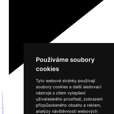
Používáme soubory
cookies
Tyto webové stránky používají
soubory cookies a další sledovací
nástroje s cílem vylepšení
1
2
3
4
uživatelského prostředí, zobrazení
5
6
7
přizpůsobeného obsahu a reklam,
8
9
10
11
analýzy návštěvnosti webových
12
13