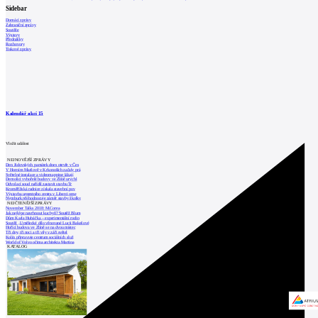
Sidebar
Domácí zprávy
Zahraniční zprávy
Soutěže
Výstavy
Přednášky
Rozhovory
Tiskové zprávy
Kalendář akcí
15
Vložit událost
NEJNOVĚJŠÍ ZPRÁVY
Den židovských památek dnes otevře v Čes
V Horním Maršově v Krkonoších začaly prá
Světelné instalace a videomapping lákají
Demolici vyhořelé budovy ve Zlíně urychl
Odvolací soud nařídil zastavit stavbu Tr
Kroměřížská radnice získala stavební pov
Výstavba urgentního centra v Liberci ome
Nymburk přehodnocuje záměr stavby školky
NEJČTENĚJŠÍ ZPRÁVY
November Talks 2018: M.Corea
Jak nejlépe navrhnout kuchyň? Soutěž Blum
Dům Karla Hubáčka – experimentální rodin
Soutěž „Umělecké dílo věnované Lucii Bakešové
Hořící budova ve Zlíně se na dvou místec
Tři dny, tři noci a tři vily v záři světel
Kolín připravuje centrum sociálních služ
World of Volvo očima architekta Martina
KATALOG