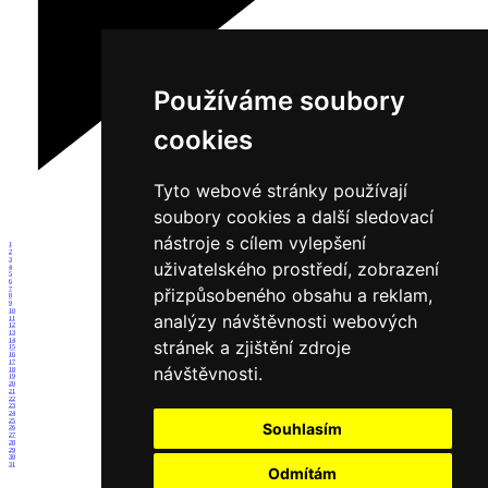
Používáme soubory
cookies
Tyto webové stránky používají
soubory cookies a další sledovací
nástroje s cílem vylepšení
1
2
3
uživatelského prostředí, zobrazení
4
5
6
přizpůsobeného obsahu a reklam,
7
8
9
10
analýzy návštěvnosti webových
11
12
13
14
stránek a zjištění zdroje
15
16
17
návštěvnosti.
18
19
20
21
22
23
24
25
Souhlasím
26
27
28
29
30
31
Odmítám