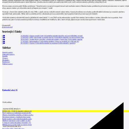
Kromě výstavby tramvajové trati, která propojí koleje ve Vinohradské s těmi ve Vodičkově a Jindřišské ulici, budou součástí stavby také navazující úpravy vozovek a chodníků, oprava
stropních desek podchodu stanice metra Muzeum, výstavba retenční nádrže pro zadržování dešťových vod k zalévání stromů a přeložky inženýrských sítí.
Provozu metra se práce podle Šabíka nedotknou.
"Stavební práce na opravě stropních desek nad vestibulem stanice Muzeum budou probíhat bez přerušení provozu metra ve stanici. Jiným
slovy, stanice zůstane po celou dobu stavby přístupná pro cestující,"
uvedl.
Tramvaje v horní části náměstí jezdily do roku 1980, o jejich návratu rozhodlo minulé vedení města. Oproti původnímu stavu budou podle dřívějších informací po stranách náměstí a
uprostřed bude promenáda. Město také na náměstí počítá s utlumením provozu automobilů, které pojedou částečně po tramvajových kolejích.
Václavské náměstí je dlouhé 682 metrů a přibližně 60 metrů široké. V roce 2020 začala rekonstrukce spodní části náměstí, kterou město z většiny dokončilo loni na podzim. Poté
pokračovaly práce na dvou menších plochách u kolejí z Jindřišské do Vodičkovy ulice, které už byly přípravou pro stavbu tramvajové trati v horní části.
0
komentářů
přidat komentář
Související články
0
15.09.2022
|
Oprava spodní části Václavského náměstí skončila, má nové dláždění i stromy
0
12.09.2022
|
DPP vypsal tendr na stavbu trati na Václavském náměstí a na opravu horní části
0
28.02.2022
|
Vedení Prahy schválilo vybudování nádrže v horní části Václavského náměstí
0
17.05.2021
|
Rekonstrukce Václavského náměstí v Praze se prodraží až o 109 mil. Kč
6
09.10.2013
|
Oprava Václavského náměstí se posunuje kvůli neshodě o garážích
Sidebar
Domácí zprávy
Zahraniční zprávy
Soutěže
Výstavy
Přednášky
Rozhovory
Tiskové zprávy
Kalendář akcí
15
Vložit událost
NEJNOVĚJŠÍ ZPRÁVY
INTRO 30 – VODA: aktuální vydání je již
Nový stadion za Lužánkami nesmí mít dle
Obnova loveckého zámečku u Ostrova na Ka
Developer postaví v brněnské části Lesná
Babiš uvažuje o převodu Hrzánského palác
Oblíbený karvinský areál Lodičky se přip
V Ostravě vzniká Rezidence Stodolní, byt
Mělník znovu vypíše tendr na opravu koup
NEJČTENĚJŠÍ ZPRÁVY
November Talks 2018: M.Corea