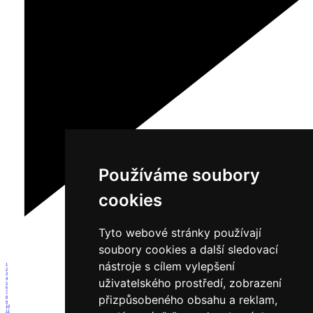
Používáme soubory
cookies
Tyto webové stránky používají
soubory cookies a další sledovací
nástroje s cílem vylepšení
1
2
3
4
uživatelského prostředí, zobrazení
5
6
7
přizpůsobeného obsahu a reklam,
8
9
10
11