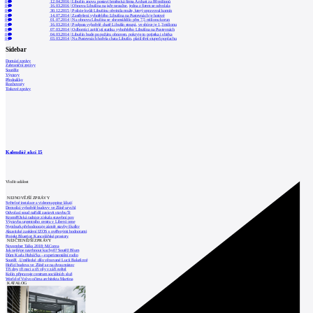
0
12.04.2016
|
Libušín znovu postaví brněnská firma Archatt za 80 milionů
0
16.03.2016
|
Obnova Libušína na jaře nezačne, jedna z firem se odvolala
0
30.12.2015
|
Policie kvůli Libušínu obvinila muže, který opravoval komín
0
14.07.2014
|
Zastřešení vyhořelého Libušína na Pustevnách je hotové
0
01.07.2014
|
Na obnovu Libušína se shromáždilo přes 7,5 milionu korun
0
16.03.2014
|
Podpora vyhořelé chatě Libušín stoupá, ve sbírce je 1,3 milionu
0
07.03.2014
|
Odborníci zajišťují statiku vyhořelého Libušína na Pustevnách
0
04.03.2014
|
Libušín bude po požáru obnoven, pokryje to pojistka i sbírka
0
03.03.2014
|
Na Pustevnách hořela chata Libušín, platil třetí stupeň poplachu
Sidebar
Domácí zprávy
Zahraniční zprávy
Soutěže
Výstavy
Přednášky
Rozhovory
Tiskové zprávy
Kalendář akcí
15
Vložit událost
NEJNOVĚJŠÍ ZPRÁVY
Světelné instalace a videomapping lákají
Demolici vyhořelé budovy ve Zlíně urychl
Odvolací soud nařídil zastavit stavbu Tr
Kroměřížská radnice získala stavební pov
Výstavba urgentního centra v Liberci ome
Nymburk přehodnocuje záměr stavby školky
Akustické zasklení IZOS s ověřenými hodnotami
Projekt Blueriot: Kancelářské prostory
NEJČTENĚJŠÍ ZPRÁVY
November Talks 2018: M.Corea
Jak nejlépe navrhnout kuchyň? Soutěž Blum
Dům Karla Hubáčka – experimentální rodin
Soutěž „Umělecké dílo věnované Lucii Bakešové
Hořící budova ve Zlíně se na dvou místec
Tři dny, tři noci a tři vily v záři světel
Kolín připravuje centrum sociálních služ
World of Volvo očima architekta Martina
KATALOG