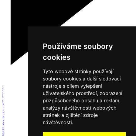
Používáme soubory
cookies
Tyto webové stránky používají
soubory cookies a další sledovací
nástroje s cílem vylepšení
1
2
3
uživatelského prostředí, zobrazení
4
5
6
7
přizpůsobeného obsahu a reklam,
8
9
10
analýzy návštěvnosti webových
11
12
13
14
stránek a zjištění zdroje
15
16
17
návštěvnosti.
18
19
20
21
22
23
24
25