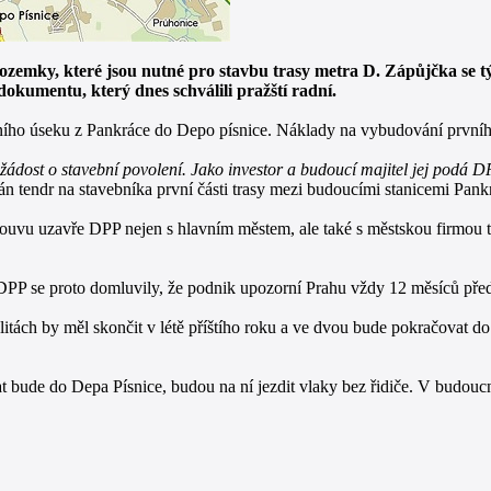
emky, které jsou nutné pro stavbu trasy metra D. Zápůjčka se tý
okumentu, který dnes schválili pražští radní.
ního úseku z Pankráce do Depo písnice. Náklady na vybudování prvníh
ost o stavební povolení. Jako investor a budoucí majitel jej podá DPP
n tendr na stavebníka první části trasy mezi budoucími stanicemi Pank
vu uzavře DPP nejen s hlavním městem, ale také s městskou firmou t
 DPP se proto domluvily, že podnik upozorní Prahu vždy 12 měsíců pře
itách by měl skončit v létě příštího roku a ve dvou bude pokračovat do
t bude do Depa Písnice, budou na ní jezdit vlaky bez řidiče. V budou