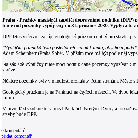
Praha - Pražský magistrát zapůjčí dopravnímu podniku (DPP) poz
bude mít pozemky vypůjčeny do 31. prosince 2030. Vyplývá to z d
DPP letos v červnu zahájil geologický průzkum nutný pro stavbu prv
"Výpůjčka pozemků byla poslední věc nutná k tomu, abychom podali žád
Adam Scheinherr (Praha Sobě). V příštím roce má být podle něj vypsá
Na základě výpůjčky bude moci podnik dané pozemky využívat. Smlou
správě.
Některé pozemky byly v minulosti pronajaty třetím stranám. Město s
Geologický průzkum je na Pankráci na čtyřech místech. Ve dvou lokal
korun.
V první fázi vznikne trasa mezi Pankrácí, Novými Dvory a pokračova
stavby bude DPP.
0
komentářů
přidat komentář