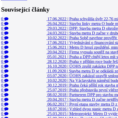
Související články
0
17.06.2022
|
Praha schválila úvěr 22,76 m
0
26.04.2022
|
Stavbu linky metra O bude mít
0
29.03.2022
|
DPP: Stavba metra D ohrožena
0
24.03.2022
|
Stavba metra D začne v druh
0
10.02.2022
|
Praha Sobě navrhne prověřit
0
17.06.2021
|
Vyjednávání o financování st
0
15.06.2021
|
Metru D hrozí zpoždění, minis
0
20.04.2021
|
Firma vypsala soutěž na stav
0
05.01.2021
|
Praha a DPP chtějí letos mít
0
28.12.2020
|
Praha v příštím roce bude ře
0
16.10.2020
|
ÚOHS zrušil zakázku DPP na
0
11.09.2020
|
Stavba metra D se odkládá ze 
0
03.07.2020
|
ÚOHS zakázal uzavřít smlouv
0
10.02.2020
|
Na Václavském náměstí bude
0
30.12.2019
|
Prahu čeká příští rok stavba
0
25.07.2019
|
Praha představila první vítěz
0
08.02.2018
|
Partnerem DPP pro stavbu me
0
20.04.2017
|
Stavba metra D začne nejdří
0
06.02.2017
|
První etapa stavby metra D z
0
18.07.2016
|
Vzhled dvou stanic metra D u
0
25.03.2015
|
Metroprojekt: Metro D vyjde 