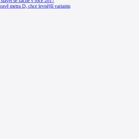
 stavět se začne v roce 2017
ravě metra D, chce levnější variantu