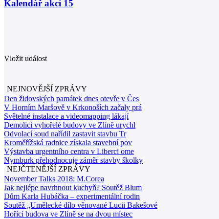
Kalendář akcí
15
Vložit událost
NEJNOVĚJŠÍ ZPRÁVY
Den židovských památek dnes otevře v Čes
V Horním Maršově v Krkonoších začaly prá
Světelné instalace a videomapping lákají
Demolici vyhořelé budovy ve Zlíně urychl
Odvolací soud nařídil zastavit stavbu Tr
Kroměřížská radnice získala stavební pov
Výstavba urgentního centra v Liberci ome
Nymburk přehodnocuje záměr stavby školky
NEJČTENĚJŠÍ ZPRÁVY
November Talks 2018: M.Corea
Jak nejlépe navrhnout kuchyň? Soutěž Blum
Dům Karla Hubáčka – experimentální rodin
Soutěž „Umělecké dílo věnované Lucii Bakešové
Hořící budova ve Zlíně se na dvou místec