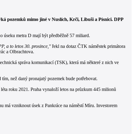
ká pozemků mimo jiné v Nuslích, Krči, Libuši a Písnici. DPP
o úseku metra D mají být předběžně 57 miliard.
, a to letos 30. prosince,"
řekl na dotaz ČTK náměstek primátora
rác a Olbrachtova.
echnická správa komunikací (TSK), která má některé z nich ve
d tím, než daný pronajatý pozemek bude potřebovat.
 léta roku 2021. Praha vynaloží letos na průzkum 445 milionů
cnu má vzniknout úsek z Pankráce na náměstí Míru. Investorem