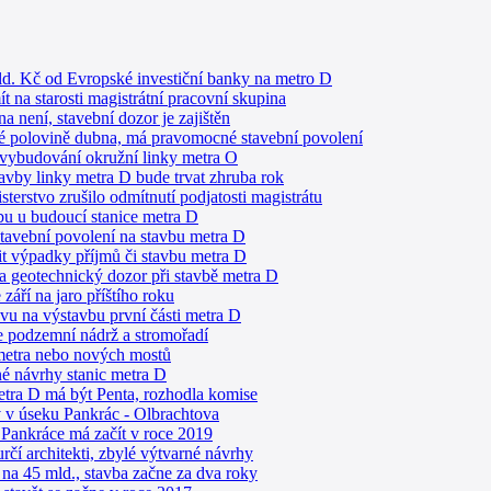
ld. Kč od Evropské investiční banky na metro D
 na starosti magistrátní pracovní skupina
 není, stavební dozor je zajištěn
é polovině dubna, má pravomocné stavební povolení
 vybudování okružní linky metra O
avby linky metra D bude trvat zhruba rok
terstvo zrušilo odmítnutí podjatosti magistrátu
bu u budoucí stanice metra D
 stavební povolení na stavbu metra D
šit výpadky příjmů či stavbu metra D
 geotechnický dozor při stavbě metra D
září na jaro příštího roku
u na výstavbu první části metra D
 podzemní nádrž a stromořadí
 metra nebo nových mostů
né návrhy stanic metra D
tra D má být Penta, rozhodla komise
v v úseku Pankrác - Olbrachtova
 Pankráce má začít v roce 2019
rčí architekti, zbylé výtvarné návrhy
na 45 mld., stavba začne za dva roky