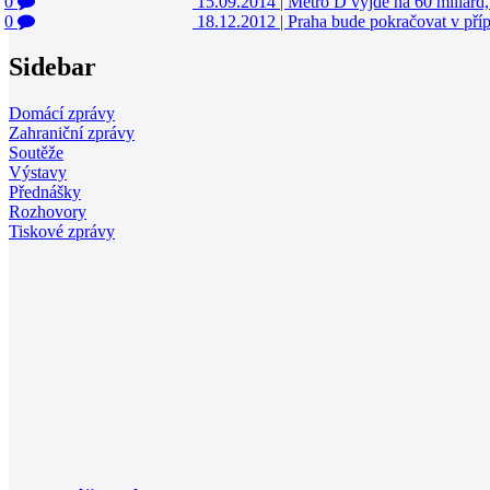
0
15.09.2014
|
Metro D vyjde na 60 miliard,
0
18.12.2012
|
Praha bude pokračovat v příp
Sidebar
Domácí zprávy
Zahraniční zprávy
Soutěže
Výstavy
Přednášky
Rozhovory
Tiskové zprávy