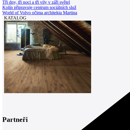
Tři dny, tři noci a tři vily v záři světel
Kolín připravuje centrum sociálních služ
World of Volvo očima architekta Martina
KATALOG
Partneři