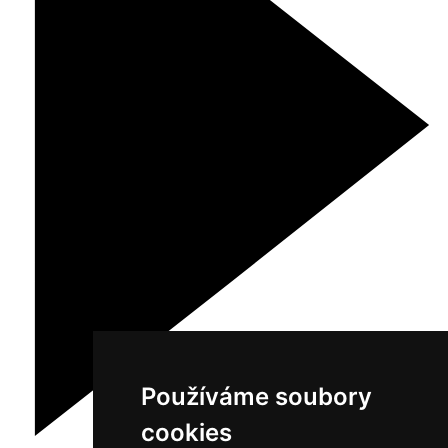
Používáme soubory
cookies