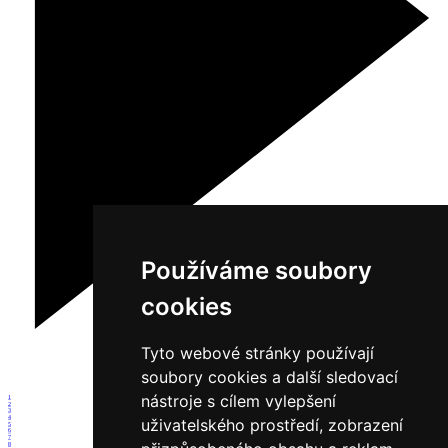
Používáme soubory
cookies
Tyto webové stránky používají
soubory cookies a další sledovací
nástroje s cílem vylepšení
1
2
3
4
uživatelského prostředí, zobrazení
5
6
7
8