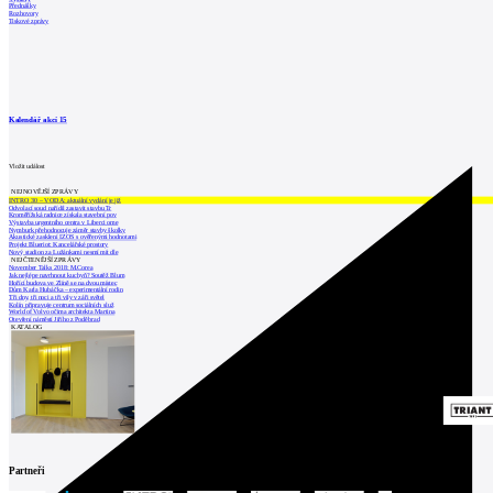
Přednášky
Rozhovory
Tiskové zprávy
Kalendář akcí
15
Vložit událost
NEJNOVĚJŠÍ ZPRÁVY
INTRO 30 – VODA: aktuální vydání je již
Odvolací soud nařídil zastavit stavbu Tr
Kroměřížská radnice získala stavební pov
Výstavba urgentního centra v Liberci ome
Nymburk přehodnocuje záměr stavby školky
Akustické zasklení IZOS s ověřenými hodnotami
Projekt Blueriot: Kancelářské prostory
Nový stadion za Lužánkami nesmí mít dle
NEJČTENĚJŠÍ ZPRÁVY
November Talks 2018: M.Corea
Jak nejlépe navrhnout kuchyň? Soutěž Blum
Hořící budova ve Zlíně se na dvou místec
Dům Karla Hubáčka – experimentální rodin
Tři dny, tři noci a tři vily v záři světel
Kolín připravuje centrum sociálních služ
World of Volvo očima architekta Martina
Otevření náměstí Jiřího z Poděbrad
KATALOG
Partneři