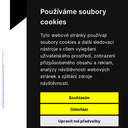
Používáme soubory
cookies
Tyto webové stránky používají
soubory cookies a další sledovací
nástroje s cílem vylepšení
1
2
3
uživatelského prostředí, zobrazení
4
5
6
přizpůsobeného obsahu a reklam,
7
8
9
10
analýzy návštěvnosti webových
11
12
13
stránek a zjištění zdroje
14
15
16
17
návštěvnosti.
18
19
20
21
22
23
24
25
Souhlasím
26
27
28
29
30
31
Odmítám
Upravit mé předvolby