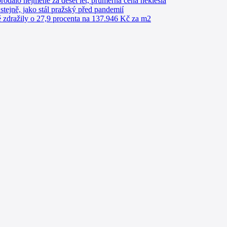
rodalo nejméně za deset let, průměrná cena neklesla
 stejně, jako stál pražský před pandemií
 zdražily o 27,9 procenta na 137.946 Kč za m2