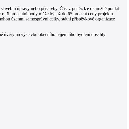
stavební úpravy nebo přístavby. Část z peněz lze okamžitě použít
o tři procentní body může být až do 65 procent ceny projektu.
 mohou územní samosprávní celky, státní příspěvkové organizace
né úvěry na výstavbu obecního nájemního bydlení dosáhly