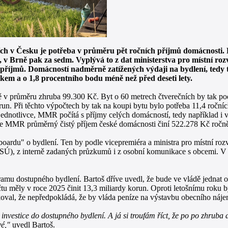
 v Česku je potřeba v průměru pět ročních příjmů domácnosti. Dost
v Brně pak za sedm. Vyplývá to z dat ministerstva pro místní roz
ch příjmů. Domácností nadměrně zatížených výdaji na bydlení, tedy t
kem a o 1,8 procentního bodu méně než před deseti lety.
bytě v průměru zhruba 99.300 Kč. Byt o 60 metrech čtverečních by tak po
n. Při těchto výpočtech by tak na koupi bytu bylo potřeba 11,4 ročních
jednotlivce, MMR počítá s příjmy celých domácností, tedy například i 
odle MMR průměrný čistý příjem české domácnosti činí 522.278 Kč ročn
rdu" o bydlení. Ten by podle vicepremiéra a ministra pro místní rozv
ČSÚ), z interně zadaných průzkumů i z osobní komunikace s obcemi. V r
ogramu dostupného bydlení. Bartoš dříve uvedl, že bude ve vládě jednat
 měly v roce 2025 činit 13,3 miliardy korun. Oproti letošnímu roku by
akoval, že nepředpokládá, že by vláda peníze na výstavbu obecního náje
at investice do dostupného bydlení. A já si troufám říct, že po po zhrub
vé,"
uvedl Bartoš.