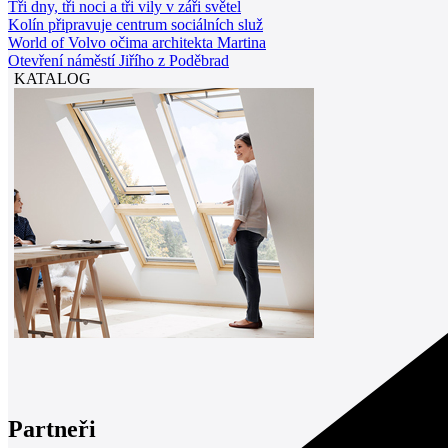
Tři dny, tři noci a tři vily v záři světel
Kolín připravuje centrum sociálních služ
World of Volvo očima architekta Martina
Otevření náměstí Jiřího z Poděbrad
KATALOG
Partneři