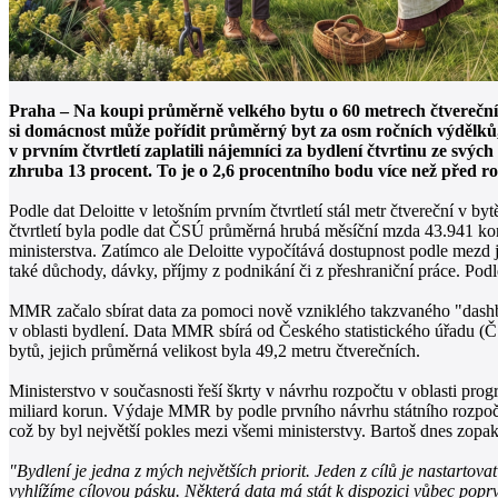
Praha – Na koupi průměrně velkého bytu o 60 metrech čtverečních
si domácnost může pořídit průměrný byt za osm ročních výdělků, 
v prvním čtvrtletí zaplatili nájemníci za bydlení čtvrtinu ze svý
zhruba 13 procent. To je o 2,6 procentního bodu více než před ro
Podle dat Deloitte v letošním prvním čtvrtletí stál metr čtvereční v 
čtvrtletí byla podle dat ČSÚ průměrná hrubá měsíční mzda 43.941 koru
ministerstva. Zatímco ale Deloitte vypočítává dostupnost podle mezd 
také důchody, dávky, příjmy z podnikání či z přeshraniční práce. P
MMR začalo sbírat data za pomoci nově vzniklého takzvaného "dashboa
v oblasti bydlení. Data MMR sbírá od Českého statistického úřadu (
bytů, jejich průměrná velikost byla 49,2 metru čtverečních.
Ministerstvo v současnosti řeší škrty v návrhu rozpočtu v oblasti pr
miliard korun. Výdaje MMR by podle prvního návrhu státního rozpočtu
což by byl největší pokles mezi všemi ministerstvy. Bartoš dnes zop
"Bydlení je jedna z mých největších priorit. Jeden z cílů je nastartov
vyhlížíme cílovou pásku. Některá data má stát k dispozici vůbec popr