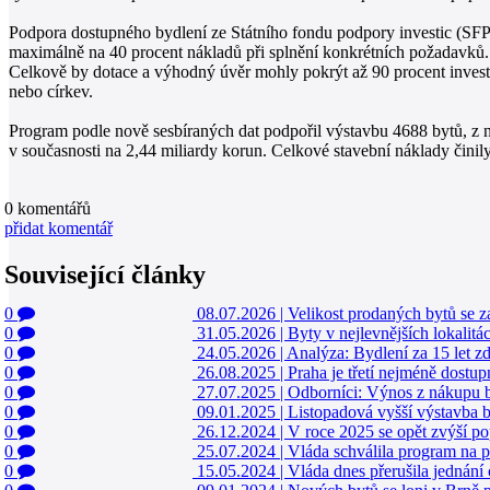
Podpora dostupného bydlení ze Státního fondu podpory investic (SFPI
maximálně na 40 procent nákladů při splnění konkrétních požadavků.
Celkově by dotace a výhodný úvěr mohly pokrýt až 90 procent investic
nebo církev.
Program podle nově sesbíraných dat podpořil výstavbu 4688 bytů, z
v současnosti na 2,44 miliardy korun. Celkové stavební náklady činil
0
komentářů
přidat komentář
Související články
0
08.07.2026
|
Velikost prodaných bytů se za
0
31.05.2026
|
Byty v nejlevnějších lokalit
0
24.05.2026
|
Analýza: Bydlení za 15 let zd
0
26.08.2025
|
Praha je třetí nejméně dostu
0
27.07.2025
|
Odborníci: Výnos z nákupu b
0
09.01.2025
|
Listopadová vyšší výstavba 
0
26.12.2024
|
V roce 2025 se opět zvýší po
0
25.07.2024
|
Vláda schválila program na 
0
15.05.2024
|
Vláda dnes přerušila jednání