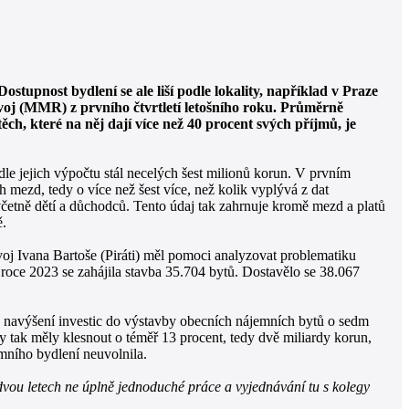
upnost bydlení se ale liší podle lokality, například v Praze
voj (MMR) z prvního čtvrtletí letošního roku. Průměrně
ěch, které na něj dají více než 40 procent svých příjmů, je
dle jejich výpočtu stál necelých šest milionů korun. V prvním
 mezd, tedy o více než šest více, než kolik vyplývá z dat
včetně dětí a důchodců. Tento údaj tak zahrnuje kromě mezd a platů
ě.
oj Ivana Bartoše (Piráti) měl pomoci analyzovat problematiku
oce 2023 se zahájila stavba 35.704 bytů. Dostavělo se 38.067
 o navýšení investic do výstavby obecních nájemních bytů o sedm
 tak měly klesnout o téměř 13 procent, tedy dvě miliardy korun,
mního bydlení neuvolnila.
a dvou letech ne úplně jednoduché práce a vyjednávání tu s kolegy