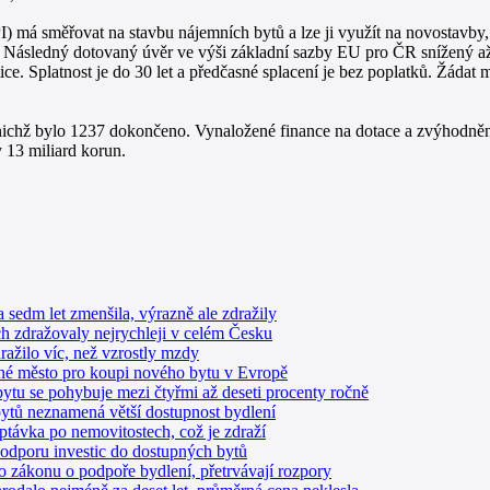
) má směřovat na stavbu nájemních bytů a lze ji využít na novostavby, 
 Následný dotovaný úvěr ve výši základní sazby EU pro ČR snížený až 
e. Splatnost je do 30 let a předčasné splacení je bez poplatků. Žádat
 nichž bylo 1237 dokončeno. Vynaložené finance na dotace a zvýhodně
y 13 miliard korun.
 sedm let zmenšila, výrazně ale zdražily
ách zdražovaly nejrychleji v celém Česku
ražilo víc, než vzrostly mzdy
pné město pro koupi nového bytu v Evropě
ytu se pohybuje mezi čtyřmi až deseti procenty ročně
bytů neznamená větší dostupnost bydlení
ptávka po nemovitostech, což je zdraží
podporu investic do dostupných bytů
 o zákonu o podpoře bydlení, přetrvávají rozpory