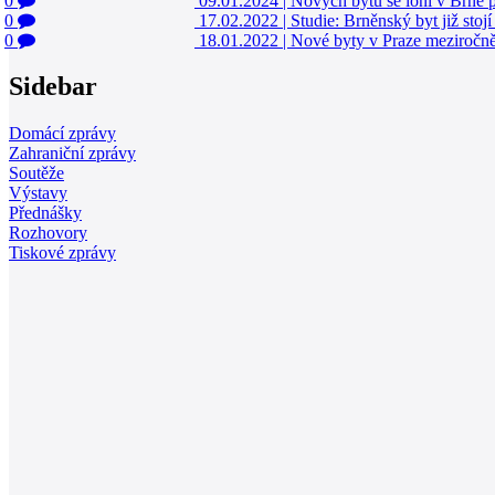
0
09.01.2024
|
Nových bytů se loni v Brně p
0
17.02.2022
|
Studie: Brněnský byt již stojí
0
18.01.2022
|
Nové byty v Praze meziročně
Sidebar
Domácí zprávy
Zahraniční zprávy
Soutěže
Výstavy
Přednášky
Rozhovory
Tiskové zprávy