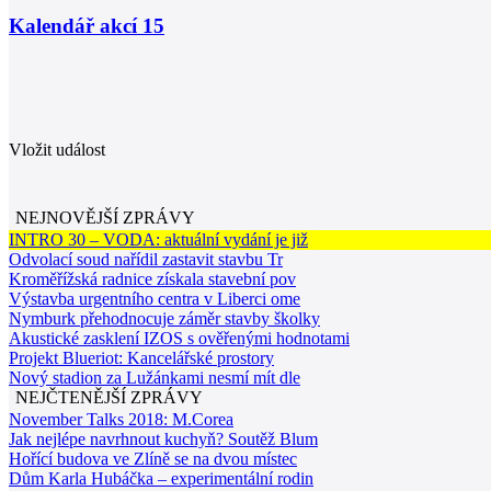
Kalendář akcí
15
Vložit událost
NEJNOVĚJŠÍ ZPRÁVY
INTRO 30 – VODA: aktuální vydání je již
Odvolací soud nařídil zastavit stavbu Tr
Kroměřížská radnice získala stavební pov
Výstavba urgentního centra v Liberci ome
Nymburk přehodnocuje záměr stavby školky
Akustické zasklení IZOS s ověřenými hodnotami
Projekt Blueriot: Kancelářské prostory
Nový stadion za Lužánkami nesmí mít dle
NEJČTENĚJŠÍ ZPRÁVY
November Talks 2018: M.Corea
Jak nejlépe navrhnout kuchyň? Soutěž Blum
Hořící budova ve Zlíně se na dvou místec
Dům Karla Hubáčka – experimentální rodin