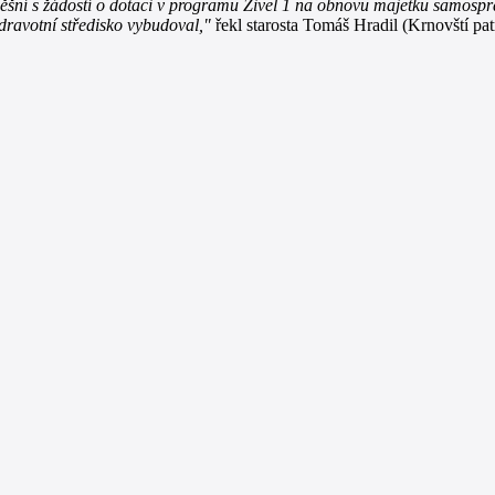
pěšní s žádostí o dotaci v programu Živel 1 na obnovu majetku samosp
ravotní středisko vybudoval,"
řekl starosta Tomáš Hradil (Krnovští patr