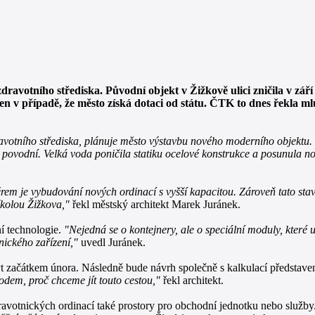
avotního střediska. Původní objekt v Žižkově ulici zničila v zář
jen v případě, že město získá dotaci od státu. ČTK to dnes řekla ml
zdravotního střediska, plánuje město výstavbu nového moderního objekt
 povodní. Velká voda poničila statiku ocelové konstrukce a posunula no
em je vybudování nových ordinací s vyšší kapacitou. Zároveň tato sta
školou Žižkova,"
řekl městský architekt Marek Juránek.
í technologie.
"Nejedná se o kontejnery, ale o speciální moduly, které 
nického zařízení,"
uvedl Juránek.
t začátkem února. Následně bude návrh společně s kalkulací představen
odem, proč chceme jít touto cestou,"
řekl architekt.
otnických ordinací také prostory pro obchodní jednotku nebo služby.