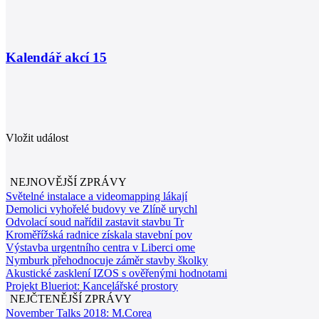
Kalendář akcí
15
Vložit událost
NEJNOVĚJŠÍ ZPRÁVY
Světelné instalace a videomapping lákají
Demolici vyhořelé budovy ve Zlíně urychl
Odvolací soud nařídil zastavit stavbu Tr
Kroměřížská radnice získala stavební pov
Výstavba urgentního centra v Liberci ome
Nymburk přehodnocuje záměr stavby školky
Akustické zasklení IZOS s ověřenými hodnotami
Projekt Blueriot: Kancelářské prostory
NEJČTENĚJŠÍ ZPRÁVY
November Talks 2018: M.Corea