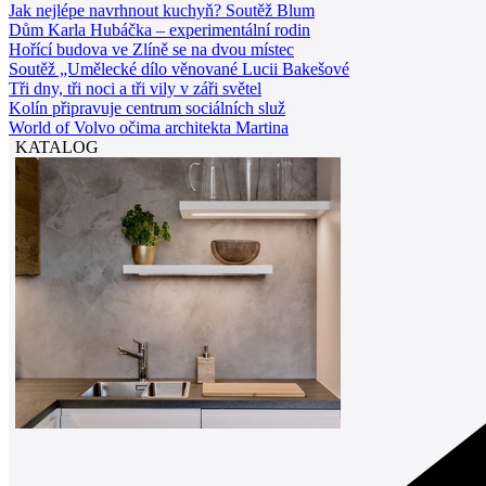
Jak nejlépe navrhnout kuchyň? Soutěž Blum
Dům Karla Hubáčka – experimentální rodin
Hořící budova ve Zlíně se na dvou místec
Soutěž „Umělecké dílo věnované Lucii Bakešové
Tři dny, tři noci a tři vily v záři světel
Kolín připravuje centrum sociálních služ
World of Volvo očima architekta Martina
KATALOG