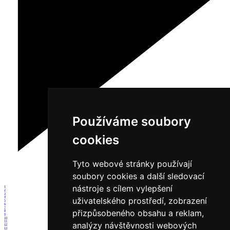
Používáme soubory
cookies
Tyto webové stránky používají
soubory cookies a další sledovací
nástroje s cílem vylepšení
1
2
3
4
uživatelského prostředí, zobrazení
5
6
7
přizpůsobeného obsahu a reklam,
8
9
10
11
analýzy návštěvnosti webových
12
13