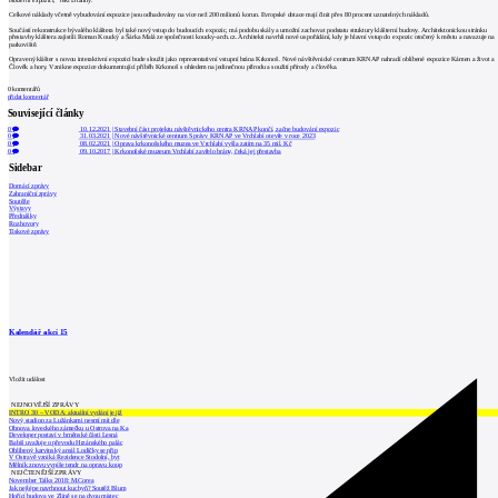
Celkové náklady včetně vybudování expozice jsou odhadovány na více než 200 milionů korun. Evropské dotace mají činit přes 80 procent uznatelných nákladů.
Součástí rekonstrukce bývalého kláštera byl také nový vstup do budoucích expozic, má podobu skály a umožní zachovat podstatu struktury klášterní budovy. Architektonickou stránku
přestavby kláštera zajistili Roman Koucký a Šárka Malá ze společnosti koucky-arch.cz. Architekti navrhli nové uspořádání, kdy je hlavní vstup do expozic otočený k městu a navazuje na
parkoviště.
Opravený klášter s novou interaktivní expozicí bude sloužit jako reprezentativní vstupní brána Krkonoš. Nové návštěvnické centrum KRNAP nahradí oblíbené expozice Kámen a život a
Člověk a hory. Vznikne expozice dokumentující příběh Krkonoš s ohledem na jedinečnou přírodu a soužití přírody a člověka.
0
komentářů
přidat komentář
Související články
0
10.12.2021
|
Stavební část projektu návštěvnického centra KRNAP končí, začne budování expozic
0
31.03.2021
|
Nové návštěvnické centrum Správy KRNAP ve Vrchlabí otevře v roce 2023
0
08.02.2021
|
Oprava krkonošského muzea ve Vrchlabí vyšla zatím na 35 mil. Kč
0
09.10.2017
|
Krkonošské muzeum Vrchlabí zavřelo brány, čeká jej přestavba
Sidebar
Domácí zprávy
Zahraniční zprávy
Soutěže
Výstavy
Přednášky
Rozhovory
Tiskové zprávy
Kalendář akcí
15
Vložit událost
NEJNOVĚJŠÍ ZPRÁVY
INTRO 30 – VODA: aktuální vydání je již
Nový stadion za Lužánkami nesmí mít dle
Obnova loveckého zámečku u Ostrova na Ka
Developer postaví v brněnské části Lesná
Babiš uvažuje o převodu Hrzánského palác
Oblíbený karvinský areál Lodičky se přip
V Ostravě vzniká Rezidence Stodolní, byt
Mělník znovu vypíše tendr na opravu koup
NEJČTENĚJŠÍ ZPRÁVY
November Talks 2018: M.Corea
Jak nejlépe navrhnout kuchyň? Soutěž Blum
Hořící budova ve Zlíně se na dvou místec