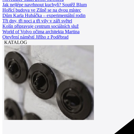
Jak nejlépe navrhnout kuchyň? Soutěž Blum
Hořící budova ve Zlíně se na dvou místec
Dům Karla Hubáčka – experimentální rodin
Tři dny, tři noci a tři vily v záři světel
Kolín připravuje centrum sociálních služ
World of Volvo očima architekta Martina
Otevření náměstí Jiřího z Poděbrad
KATALOG