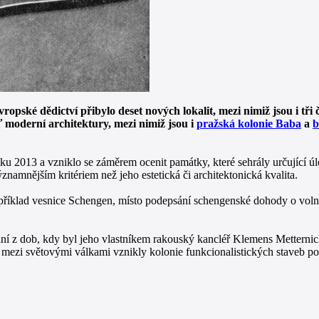
ké dědictví přibylo deset nových lokalit, mezi nimiž jsou i tři 
 moderní architektury, mezi nimiž jsou i
pražská kolonie Baba
a
b
u 2013 a vzniklo se záměrem ocenit památky, které sehrály určující ú
znamnějším kritériem než jeho estetická či architektonická kvalita.
například vesnice Schengen, místo podepsání schengenské dohody o vo
ní z dob, kdy byl jeho vlastníkem rakouský kancléř Klemens Metterni
mezi světovými válkami vznikly kolonie funkcionalistických staveb p