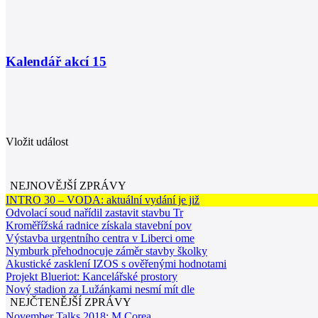
Kalendář akcí
15
Vložit událost
NEJNOVĚJŠÍ ZPRÁVY
INTRO 30 – VODA: aktuální vydání je již
Odvolací soud nařídil zastavit stavbu Tr
Kroměřížská radnice získala stavební pov
Výstavba urgentního centra v Liberci ome
Nymburk přehodnocuje záměr stavby školky
Akustické zasklení IZOS s ověřenými hodnotami
Projekt Blueriot: Kancelářské prostory
Nový stadion za Lužánkami nesmí mít dle
NEJČTENĚJŠÍ ZPRÁVY
November Talks 2018: M.Corea