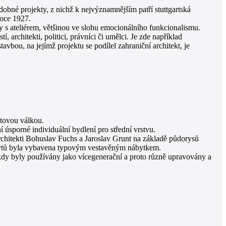
bné projekty, z nichž k nejvýznamnějším patří stuttgartská
oce 1927.
 s ateliérem, většinou ve slohu emocionálního funkcionalismu.
architekti, politici, právníci či umělci. Je zde například
vbou, na jejímž projektu se podílel zahraniční architekt, je
tovou válkou.
 úsporné individuální bydlení pro střední vrstvu.
chitekti Bohuslav Fuchs a Jaroslav Grunt na základě půdorysů
 bytů byla vybavena typovým vestavěným nábytkem.
dy byly používány jako vícegenerační a proto různě upravovány a