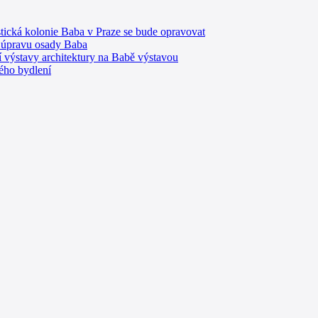
tická kolonie Baba v Praze se bude opravovat
 úpravu osady Baba
 výstavy architektury na Babě výstavou
ého bydlení