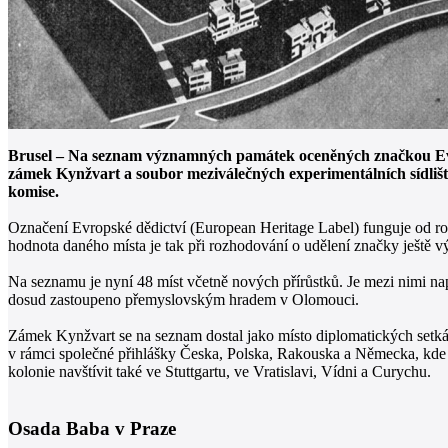
Brusel – Na seznam významných památek oceněných značkou Evrops
zámek Kynžvart a soubor meziválečných experimentálních sídlišť
komise.
Označení Evropské dědictví (European Heritage Label) funguje od rok
hodnota daného místa je tak při rozhodování o udělení značky ještě vý
Na seznamu je nyní 48 míst včetně nových přírůstků. Je mezi nimi 
dosud zastoupeno přemyslovským hradem v Olomouci.
Zámek Kynžvart se na seznam dostal jako místo diplomatických setká
v rámci společné přihlášky Česka, Polska, Rakouska a Německa, kde 
kolonie navštívit také ve Stuttgartu, ve Vratislavi, Vídni a Curychu.
Osada Baba v Praze