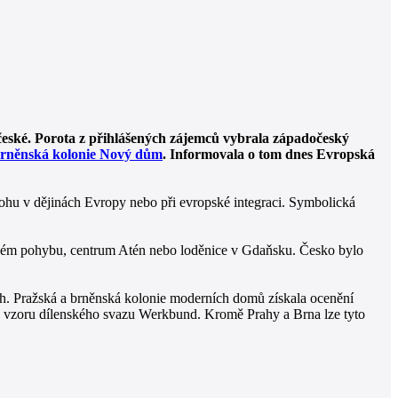
české. Porota z přihlášených zájemců vybrala západočeský
rněnská kolonie Nový dům
. Informovala o tom dnes Evropská
lohu v dějinách Evropy nebo při evropské integraci. Symbolická
lném pohybu, centrum Atén nebo loděnice v Gdaňsku. Česko bylo
ch. Pražská a brněnská kolonie moderních domů získala ocenění
o vzoru dílenského svazu Werkbund. Kromě Prahy a Brna lze tyto