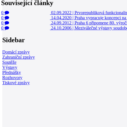
Související články
0
02.09.2022
|
Prvorepubliková funkcionalis
0
14.04.2020
|
Praha vypracuje koncepci na
0
24.09.2012
|
Praha 6 připomene 80. výročí
0
24.10.2006
|
Meziválečné výstavy soudob
Sidebar
Domácí zprávy
Zahraniční zprávy
Soutěže
Výstavy
Přednášky
Rozhovory
Tiskové zprávy