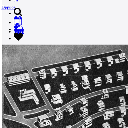
Dejvice
0