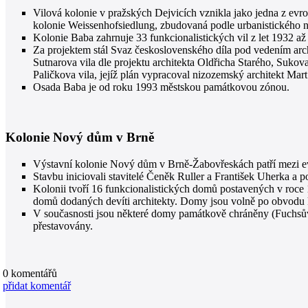
Vilová kolonie v pražských Dejvicích vznikla jako jedna z evr
kolonie Weissenhofsiedlung, zbudovaná podle urbanistického
Kolonie Baba zahrnuje 33 funkcionalistických vil z let 1932 a
Za projektem stál Svaz československého díla pod vedením archit
Sutnarova vila dle projektu architekta Oldřicha Starého, Sukova
Paličkova vila, jejíž plán vypracoval nizozemský architekt Mar
Osada Baba je od roku 1993 městskou památkovou zónou.
Kolonie Nový dům v Brně
Výstavní kolonie Nový dům v Brně-Žabovřeskách patří mezi ev
Stavbu iniciovali stavitelé Čeněk Ruller a František Uherka a 
Kolonii tvoří 16 funkcionalistických domů postavených v roce
domů dodaných devíti architekty. Domy jsou volně po obvodu
V současnosti jsou některé domy památkově chráněny (Fuchsův
přestavovány.
0
komentářů
přidat komentář