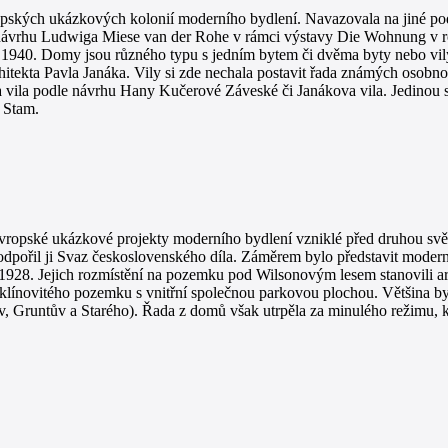
opských ukázkových kolonií moderního bydlení. Navazovala na jiné podo
 návrhu Ludwiga Miese van der Rohe v rámci výstavy Die Wohnung v r
ž 1940. Domy jsou různého typu s jedním bytem či dvěma byty nebo vily
ekta Pavla Janáka. Vily si zde nechala postavit řada známých osobností, 
 vila podle návrhu Hany Kučerové Záveské či Janákova vila. Jedinou sta
t Stam.
ropské ukázkové projekty moderního bydlení vzniklé před druhou svě
podpořil ji Svaz československého díla. Záměrem bylo představit moderní
 1928. Jejich rozmístění na pozemku pod Wilsonovým lesem stanovili ar
 klínovitého pozemku s vnitřní společnou parkovou plochou. Většina
, Gruntův a Starého). Řada z domů však utrpěla za minulého režimu, k